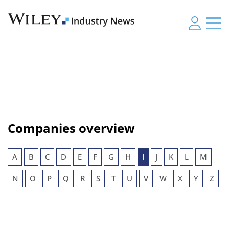
Companies overview
A
B
C
D
E
F
G
H
I
J
K
L
M
N
O
P
Q
R
S
T
U
V
W
X
Y
Z