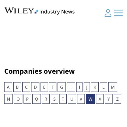
Companies overview
A
B
C
D
E
F
G
H
I
J
K
L
M
N
O
P
Q
R
S
T
U
V
W
X
Y
Z