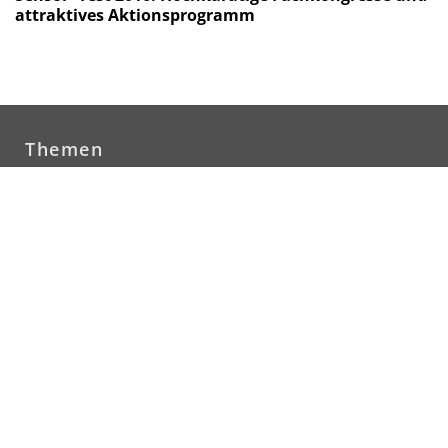
attraktives Aktionsprogramm
Themen
Automatisierung
Bildverarbeitung
Photonik
Newsletter
Kontakt
Über uns
Mediadaten
Abo