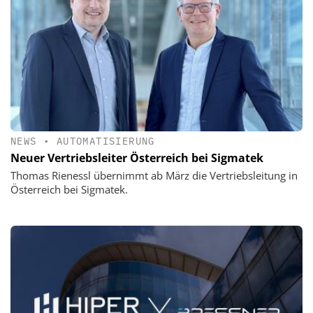
NEWS
•
AUTOMATISIERUNG
Neuer Vertriebsleiter Österreich bei Sigmatek
Thomas Rienessl übernimmt ab März die Vertriebsleitung in
Österreich bei Sigmatek.