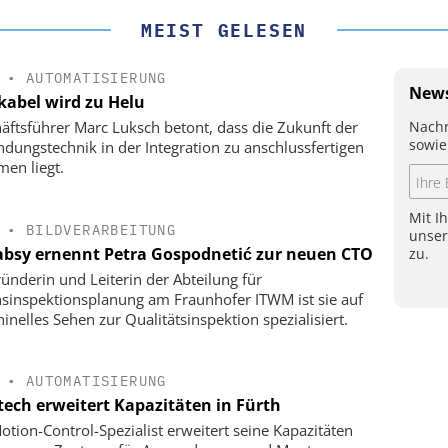
MEIST GELESEN
•
AUTOMATISIERUNG
News
kabel wird zu Helu
Nachr
äftsführer Marc Luksch betont, dass die Zukunft der
sowie
ndungstechnik in der Integration zu anschlussfertigen
men liegt.
Mit I
•
BILDVERARBEITUNG
unse
bsy ernennt Petra Gospodnetić zur neuen CTO
zu.
ründerin und Leiterin der Abteilung für
nsinspektionsplanung am Fraunhofer ITWM ist sie auf
inelles Sehen zur Qualitätsinspektion spezialisiert.
•
AUTOMATISIERUNG
tech erweitert Kapazitäten in Fürth
otion-Control-Spezialist erweitert seine Kapazitäten