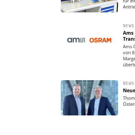
für e
Antri
NEWS
Ams 
Tran
Ams O
von 8
Marge
übert
NEWS
Neue
Thoma
Öster