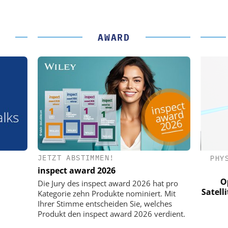
AWARD
JETZT ABSTIMMEN!
(PI) SE &
PHYSIK INSTRUMENTE (PI) SE &
PHY
CO. KG
inspect award 2026
für LEO-
Optische Laserlinks für LEO-
Op
Die Jury des inspect award 2026 hat pro
Präzision mit
Satelliten: Blitzschnelle Präzision mit
Satell
Kategorie zehn Produkte nominiert. Mit
!
PI-Kippspiegeln!
Ihrer Stimme entscheiden Sie, welches
Produkt den inspect award 2026 verdient.