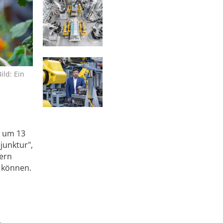
ld: Ein
1 um 13
junktur",
hern
n können.