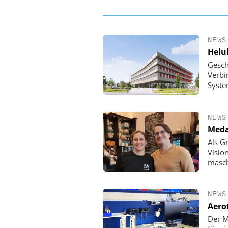
NEWS
Helu
Gesch
Verbi
Syste
NEWS
Meda
Als G
Visio
masch
NEWS
Aero
Der M