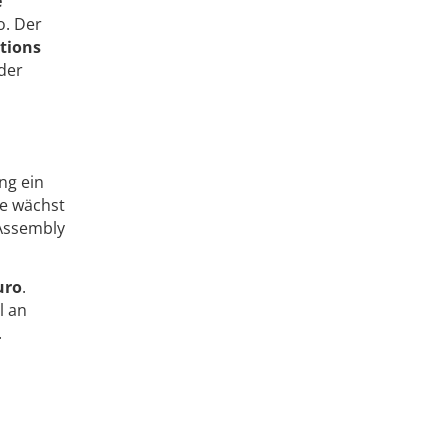
e
o. Der
tions
der
ng ein
he wächst
 Assembly
uro
.
l an
.