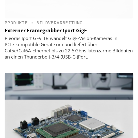
PRODUKTE
•
BILDVERARBEITUNG
Externer Framegrabber Iport GigE
Pleoras Iport GEV-TB wandelt GigE‑Vision‑Kameras in
PCIe‑kompatible Geräte um und liefert über
Cat5e/Cat6A‑Ethernet bis zu 22,5 Gbps latenzarme Bilddaten
an einen Thunderbolt‑3/4‑(USB‑C‑)Port.