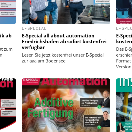
E-SPECIAL
E-SPE
ik ab
E-Special all about automation
E-Spec
Friedrichshafen ab sofort kostenfrei
kosten
verfügbar
mat zum
Das E-Sp
on.
Lesen Sie jetzt kostenfrei unser E-Special
erschien
zur aaa am Bodensee
Format 
Version