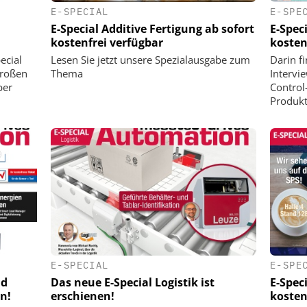
E-SPECIAL
E-SPE
E-Special Additive Fertigung ab sofort
E-Spec
kostenfrei verfügbar
kosten
ecial
Lesen Sie jetzt unsere Spezialausgabe zum
Darin f
großen
Thema
Intervi
ber
Control
Produkt
E-SPECIAL
E-SPE
nd
Das neue E-Special Logistik ist
E-Spec
n!
erschienen!
kosten