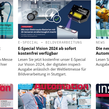
E-SPECIAL
•
BILDVERARBEITUNG
NEWS
t
E-Special Vision 2024 ab sofort
Die ne
kostenfrei verfügbar
Automa
on-Messe
Lesen Sie jetzt kostenfrei unser E-Special
Lesen Si
 hier
zur Vision 2024, der digitalen inspect-
Ausgab
Ausgabe anlässlich der Weltleitmesse für
Bildverarbeitung in Stuttgart.