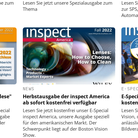
abe zum
Lesen Sie jetzt unsere Spezialausgabe zum
Lesen Si
Thema
zur SPS
Automa
NEWS
E-SPE
lese"
Herbstausgabe der inspect America
E-Speci
ab sofort kostenfrei verfügbar
kosten
ecial
Lesen Sie jetzt kostenfrei unser E-Special
Lesen Si
sgabe
inspect America, unsere Ausgabe speziell
Vision,
der
für den amerikanischen Markt. Der
anlässl
Schwerpunkt liegt auf der Boston Vision
Bildvera
Show.