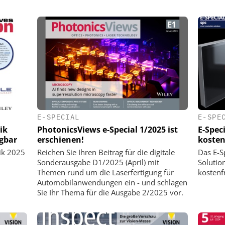
E-SPECIAL
E-SPE
ik
PhotonicsViews e-Special 1/2025 ist
E-Spec
ügbar
erschienen!
kosten
ik 2025
Reichen Sie Ihren Beitrag für die digitale
Das E-S
Sonderausgabe D1/2025 (April) mit
Solution
Themen rund um die Laserfertigung für
kostenf
Automobilanwendungen ein - und schlagen
Sie Ihr Thema für die Ausgabe 2/2025 vor.