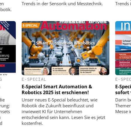
en
Trends in der Sensorik und Messtechnik.
Trends i
botik.
G
E-SPECIAL
E-SPE
n
E-Special Smart Automation &
E-Spec
Robotics 2025 ist erschienen!
sofort
die
Unser neues E-Special beleuchtet, wie
Darin b
rung:
Robotik die Zukunft beeinflusst und
Themen 
nsets
inwieweit KI für Unternehmen
Messe i
u
entscheidend sein kann. Lesen Sie es jetzt
nd
kostenfrei.