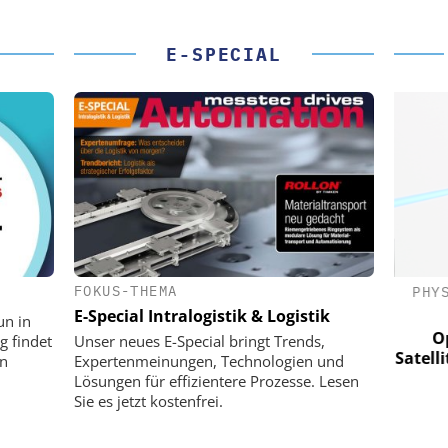
E-SPECIAL
FOKUS-THEMA
(PI) SE &
PHYSIK INSTRUMENTE (PI) SE &
PHY
CO. KG
E-Special Intralogistik & Logistik
un in
für LEO-
Optische Laserlinks für LEO-
Op
g findet
Unser neues E-Special bringt Trends,
Präzision mit
Satelliten: Blitzschnelle Präzision mit
Satell
on
Expertenmeinungen, Technologien und
!
PI-Kippspiegeln!
Lösungen für effizientere Prozesse. Lesen
Sie es jetzt kostenfrei.