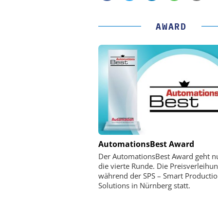
AWARD
PHYSIK INSTRUMENTE 
AutomationsBest Award
CO. KG
Der AutomationsBest Award geht n
Optische Laserlinks 
die vierte Runde. Die Preisverleihun
Satelliten: Blitzschnelle 
während der SPS – Smart Producti
PI-Kippspiegeln
Solutions in Nürnberg statt.