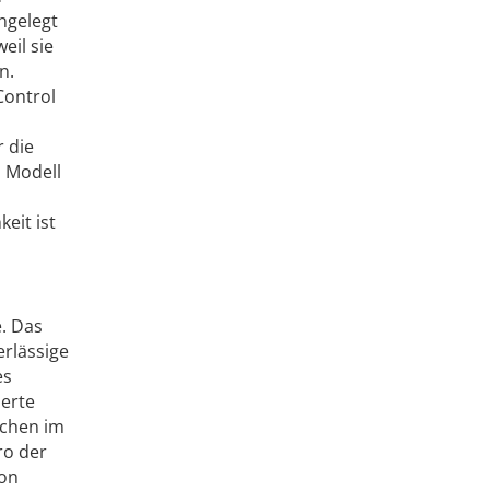
ngelegt
eil sie
n.
Control
 die
s Modell
eit ist
e. Das
rlässige
es
ierte
ächen im
ro der
von