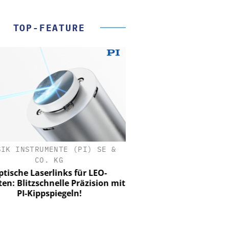
TOP-FEATURE
SIK INSTRUMENTE (PI) SE &
CO. KG
tische Laserlinks für LEO-
iten: Blitzschnelle Präzision mit
PI-Kippspiegeln!