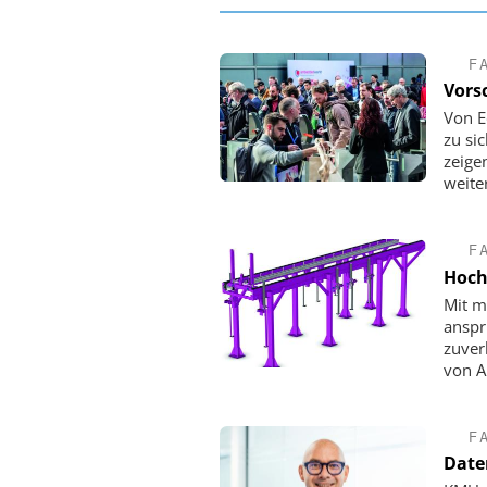
F
Vors
Von E
zu si
zeige
weite
F
Hoch
Mit m
anspr
zuverl
von A
F
Daten