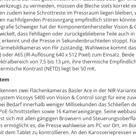
erkzeugs zu vermeiden, müssen die Bleche stets korrekt ei
 zudem keine Schrottreste im Pressraum liegen bleiben, w
en nachfolgenden Pressvorgang empfindlich stören könnte
rafie Schweiger hat der Komponentenhersteller Vision & 
ickelt, dass Fehllagen oder zurückgebliebene Teile auch in
erkennt und die Presse in Sekundenbruchteilen stoppt. Für
 Wärmebildkameras von Flir zuständig. Wahlweise kommt da
) oder A65 (IR-Auflösung 640 x 512 Pixel) zum Einsatz. Beide
ralbereich von 7,5 bis 13 µm, ihre thermische Empfindlichk
thermische Kontrast (NETD) liegt bei 50 mK.
stem
rkennen zwei Flächenkameras Basler Ace in der NIR-Variant
tem Vicosys 5400 von Vision & Control sorgt für eine zuve
ei Bedarf innerhalb weniger Millisekunden das Schließen d
 PoE-Schnittstellen sowie 16 Kameraeingänge. Seine webbas
st sich mit allen gängigen Browsern und Steuerungsoberfl
s ermöglicht es, die Presse wahlweise am PC vor Ort, im Bü
it dem Tablet zu kontrollieren. An den Karosseriepressen 