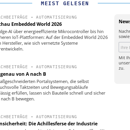
MEIST GELESEN
ACHBEITRÄGE
•
AUTOMATISIERUNG
News
chau Embedded World 2026
Nachr
dge-AI über energieeffiziente Mikrocontroller bis hin
sowie
cheren IoT-Plattformen: Auf der Embedded World 2026
n Hersteller, wie sich vernetzte Systeme
rentwickeln.
Mit I
unse
ACHBEITRÄGE
•
AUTOMATISIERUNG
zu.
genau von A nach B
aßgeschneiderten Portalsystemen, die selbst
uchsvolle Taktzeiten und Bewegungsabläufe
ässig erfüllen, lassen sich Bauteile schnell und sicher
 nach B bewegen.
ACHBEITRÄGE
•
AUTOMATISIERUNG
sicherheit: Die Achillesferse der Industrie