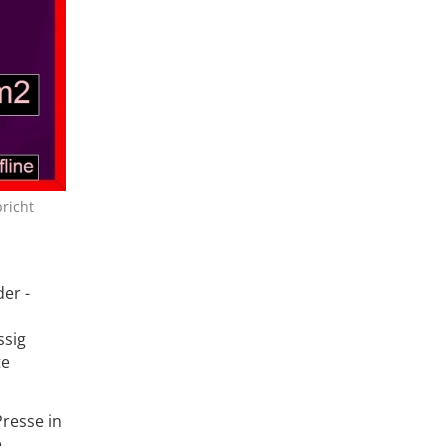
richt
er ­
ssig
te
resse in
e