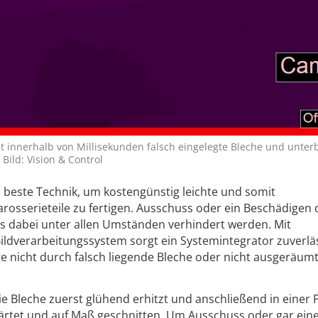
 innerhalb von Millisekunden falsch ­eingelegte Bleche und unterb
Bild: Vision & Control
beste ­Technik, um kostengünstig leichte und somit
rosserieteile zu fertigen. Ausschuss oder ein Beschädigen d
 dabei unter allen Umständen verhindert ­werden. Mit
dverarbeitungssystem sorgt ein ­Systemintegrator zuverlä
e nicht durch falsch liegende Bleche oder nicht ausgeräum
leche zuerst glühend erhitzt und anschließend in einer P
ärtet und auf Maß geschnitten. Um Ausschuss oder gar ein