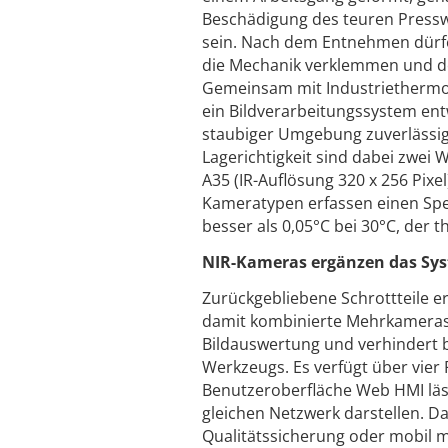
Beschädigung des teuren Pressw
sein. Nach dem Entnehmen dürfen
die Mechanik verklemmen und d
Gemeinsam mit Industriethermog
ein Bildverarbeitungssystem entw
staubiger Umgebung zuverlässig 
Lagerichtigkeit sind dabei zwei
A35 (IR-Auflösung 320 x 256 Pixel
Kameratypen erfassen einen Spekt
besser als 0,05°C bei 30°C, der 
NIR-Kameras ergänzen das Sy
Zurückgebliebene Schrottteile e
damit kombinierte Mehrkamerasys
Bildauswertung und verhindert b
Werkzeugs. Es verfügt über vier
Benutzeroberfläche Web HMI läs
gleichen Netzwerk darstellen. Da
Qualitätssicherung oder mobil m