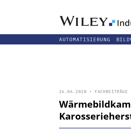
AUTOMATISIERUNG
BILD
26.06.2020 •
FACHBEITRÄGE
Wärmebild­kam
Karosseriehers