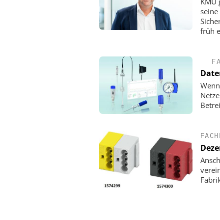
KMU g
seine
Siche
früh 
F
Date
Wenn 
Netze
Betre
FACH
Deze
Ansch
verei
Fabri