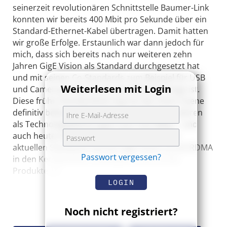
seinerzeit revolutionären Schnittstelle Baumer-Link
konnten wir bereits 400 Mbit pro Sekunde über ein
Standard-Ethernet-Kabel übertragen. Damit hatten
wir große Erfolge. Erstaunlich war dann jedoch für
mich, dass sich bereits nach nur weiteren zehn
Jahren GigE Vision als Standard durchgesetzt hat
und mit seinen Co-Standards zum Beispiel für USB
Weiterlesen mit Login
und CameraLink bis heute das Maß der Dinge ist.
Diese frühe Standardisierung hat die Vision-Szene
definitiv befeuert. Baumer war in all diesen Jahren
als Technologieführer ganz vorn mit dabei – und
auch heute sind wir bei der Entwicklung der
aktuellen Standards wie bei GigE Vision v3 mit RDMA
Passwort vergessen?
in den Kerngremien und bieten schon erste
Produkte an.
LOGIN
Noch nicht registriert?