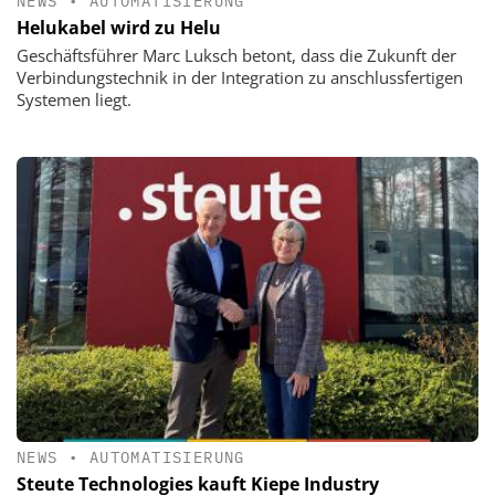
NEWS
•
AUTOMATISIERUNG
Helukabel wird zu Helu
Geschäftsführer Marc Luksch betont, dass die Zukunft der
Verbindungstechnik in der Integration zu anschlussfertigen
Systemen liegt.
NEWS
•
AUTOMATISIERUNG
Steute Technologies kauft Kiepe Industry