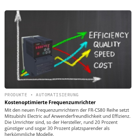
PRODUKTE
•
AUTOMATISIERUNG
Kostenoptimierte Frequenzumrichter
Mit den neuen Frequenzumrichtern der FR-CS80 Reihe setzt
Mitsubishi Electric auf Anwenderfreundlichkeit und Effizienz.
Die Umrichter sind, so der Hersteller, rund 20 Prozent
günstiger und sogar 30 Prozent platzsparender als
herkömmliche Modelle.