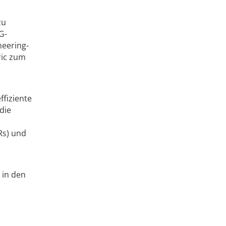
zu
G-
neering-
ric zum
ffiziente
die
Rs) und
.
 in den