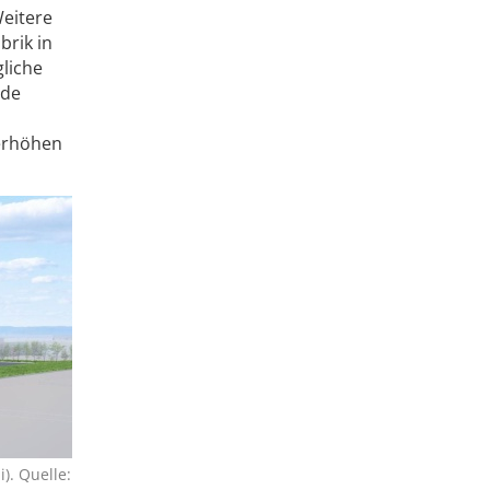
Weitere
brik in
gliche
ude
 erhöhen
). Quelle: