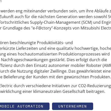
an
werden eng miteinander verbunden sein, um ihre Abläufe 
er Zukunft auch für die nächsten Generation werden sowohl 5
fortschrittliches Supply-Chain-Management (SCM) und Engi
 Grundlage des "e-F@ctory"-Konzepts von Mitsubishi Elect
ören beschleunigte Produktivitäts- und
rkürzte Lieferzeiten und eine qualitativ hochwertige, hoche
rung eines hochautomatisierten Produktionsprozesses wird 
 Nachfrageschwankungen gestärkt. Dies erfolgt durch die
Effizienz durch den Einsatz autonomer mobiler Roboter (AM
urch die Nutzung digitaler Zwillinge. Das gewährleistet eine
re Belieferung der Kunden mit den gewünschten Produkten
lectric durch verschiedene Initiativen zur CO2-Reduzierung
wirklichung einer klimaneutralen Gesellschaft beitragen.
MOBILE AUTOMATION
UNTERNEHMEN