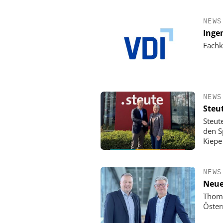
NEWS
Inge
Fachk
NEWS
Steu
Steut
den Sp
Kiepe
NEWS
Neue
Thoma
Öster