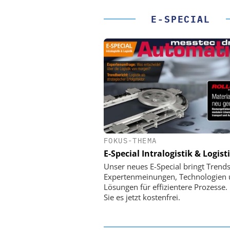
E-SPECIAL
FOKUS-THEMA
PHYSIK INSTRUMENTE 
CO. KG
E-Special Intralogistik & Logist
Optische Laserlinks 
Unser neues E-Special bringt Trends
Satelliten: Blitzschnelle 
Expertenmeinungen, Technologien
PI-Kippspiegeln
Lösungen für effizientere Prozesse.
Sie es jetzt kostenfrei.