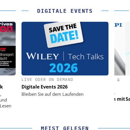
DIGITALE EVENTS
LIVE ODER ON DEMAND
(PI) SE &
PHYSIK INSTRUMENTE (PI) SE &
PHY
CO. KG
ik
Digitale Events 2026
für LEO-
Optische Laserlinks für LEO-
Op
,
Bleiben Sie auf dem Laufenden
Präzision mit
Satelliten: Blitzschnelle Präzision mit
Satell
 und
!
PI-Kippspiegeln!
 Lesen
MEIST GELESEN