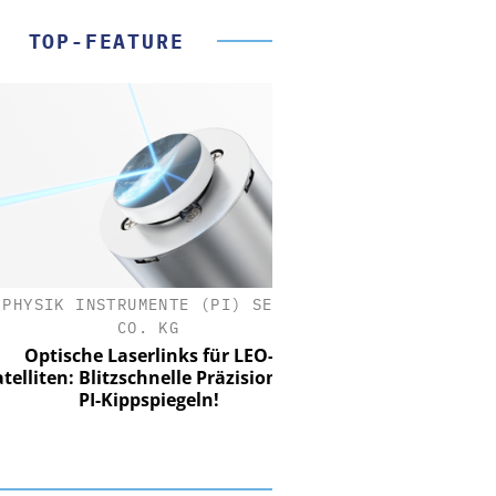
TOP-FEATURE
SIK INSTRUMENTE (PI) SE &
CO. KG
tische Laserlinks für LEO-
iten: Blitzschnelle Präzision mit
PI-Kippspiegeln!