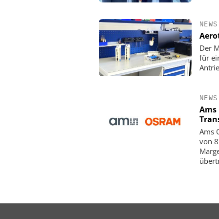
NEWS
Aero
Der M
für e
Antri
NEWS
Ams 
Tran
Ams O
von 8
Marge
übert