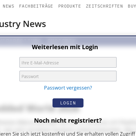
NEWS
FACHBEITRÄGE
PRODUKTE
ZEITSCHRIFTEN
BU
VERARBEITUNG
PHOTONIK
Weiterlesen mit Login
Passwort vergessen?
LOGIN
dded World 2026
Noch nicht registriert?
iziente Mikrocontroller bis hin zu sicheren IoT-Pla
r, wie sich vernetzte Systeme weiterentwickeln. Was
ieren Sie sich jetzt kostenfrei und Sie erhalten vollen Zugriff 