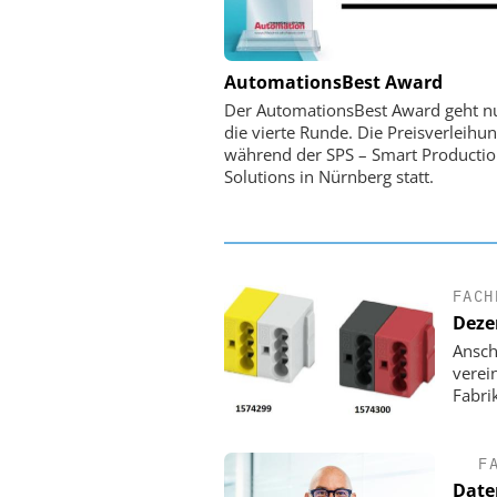
PHYSIK INSTRUMENTE 
AutomationsBest Award
CO. KG
Der AutomationsBest Award geht n
Optische Laserlinks 
die vierte Runde. Die Preisverleihun
Satelliten: Blitzschnelle 
während der SPS – Smart Producti
PI-Kippspiegeln
Solutions in Nürnberg statt.
FACH
Deze
Ansch
verei
Fabri
F
Daten