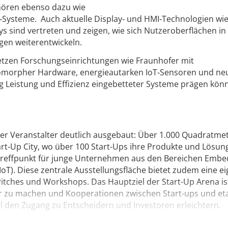
ehören ebenso dazu wie
Systeme. Auch aktuelle Display‑ und HMI‑Technologien wi
ys sind vertreten und zeigen, wie sich Nutzeroberflächen in
gen weiterentwickeln.
setzen Forschungseinrichtungen wie Fraunhofer mit
uromorpher Hardware, energieautarken IoT‑Sensoren und ne
ig Leistung und Effizienz eingebetteter Systeme prägen kön
der Veranstalter deutlich ausgebaut: Über 1.000 Quadratmet
tart-Up City, wo über 100 Start-Ups ihre Produkte und Lösun
n Treffpunkt für junge Unternehmen aus den Bereichen Emb
IoT). Diese zentrale Ausstellungsfläche bietet zudem eine e
Pitches und Workshops. Das Hauptziel der Start-Up Arena ist
ar zu machen und Kooperationen zwischen Start-ups und eta
l den Zugang zu Entscheidern und Investoren erleichtern.