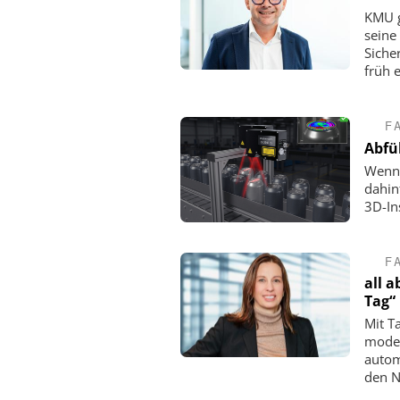
KMU g
seine
Siche
früh 
F
Abfü
Wenn 
dahin
3D-In
F
all 
Tag“
Mit T
moder
autom
den N