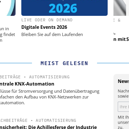
LIVE ODER ON DEMAND
(PI) SE &
PHYSIK INSTRUMENTE (PI) SE &
PHY
CO. KG
Digitale Events 2026
un in
für LEO-
Optische Laserlinks für LEO-
Op
g findet
Bleiben Sie auf dem Laufenden
Präzision mit
Satelliten: Blitzschnelle Präzision mit
Satell
on
!
PI-Kippspiegeln!
MEIST GELESEN
BEITRÄGE
•
AUTOMATISIERUNG
News
ntrale KNX-Automation
Nachr
lüsse für Stromversorgung und Datenübertragung
sowie
nfachen den Aufbau von KNX-Netzwerken zur
kautomation.
Mit I
ACHBEITRÄGE
•
AUTOMATISIERUNG
unse
sicherheit: Die Achillesferse der Industrie
zu.