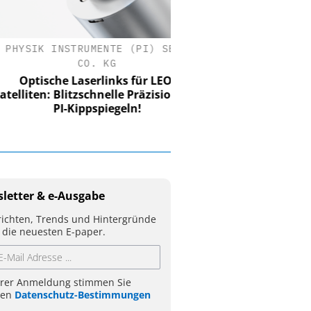
SIK INSTRUMENTE (PI) SE &
CO. KG
tische Laserlinks für LEO-
iten: Blitzschnelle Präzision mit
PI-Kippspiegeln!
letter & e-Ausgabe
ichten, Trends und Hintergründe
 die neuesten E-paper.
hrer Anmeldung stimmen Sie
ren
Datenschutz-Bestimmungen