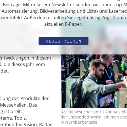
n Beiträge. Mit unserem Newsletter senden wir Ihnen Top-
 Automatisierung, Bildverarbeitung und Licht- und Laserte
trieumfeld. Außerdem erhalten Sie regelmässig Zugriff auf 
en in
aktuellen E-Paper.
dustrieanlagen,
ischen Geräten. Durch
und energiearme
REGISTRIEREN
u immer intelligenteren,
schen Bausteinen.
Entwicklungen in diesem
, die dieses Jahr vom
ndet.
ellung der Produkte der
f Messehallen. Das
ist breit:
32.000 Besucher und 1.200 Austell
der Embedded World. Ob man dies
teme, Tools,
© Nürnberg Messe
Embedded Vision, Radar