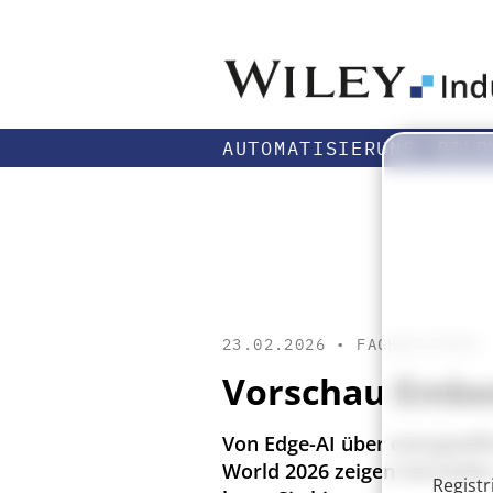
AUTOMATISIERUNG
BILD
23.02.2026 •
FACHBEITRÄGE
Vorschau Embe
Von Edge-AI über energieeff
World 2026 zeigen Herstelle
Registr