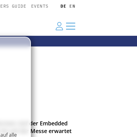
YERS GUIDE
EVENTS
DE
EN
ttformen: Auf der Embedded
 Sie auf der Messe erwartet
auf alle