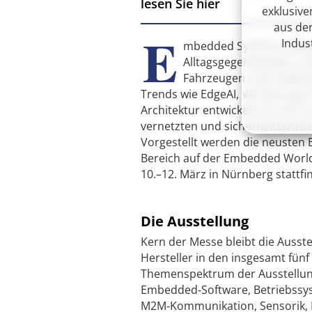
lesen Sie hier
exklusive
aus der
E
Indus
mbedded Systeme steck
Alltagsgegenständen, In
Fahrzeugen und medizin
Trends wie EdgeAI, Vernetzung 
Architektur entwickeln sie sich z
vernetzten und sicherheitskriti
Vorgestellt werden die neusten 
Bereich auf der Embedded World
10.–12. März in Nürnberg stattfi
Die Ausstellung
Kern der Messe bleibt die Ausst
Hersteller in den insgesamt fün
Themenspektrum der Ausstellung 
Embedded‑Software, Betriebssys
M2M‑Kommunikation, Sensorik, 