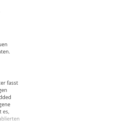
e
uen
nten.
er fasst
gen
edded
igene
 es,
blierten