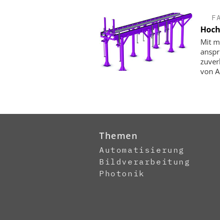
F
Hoch
Mit m
anspr
zuverl
von A
Themen
Automatisierung
Bildverarbeitung
Photonik