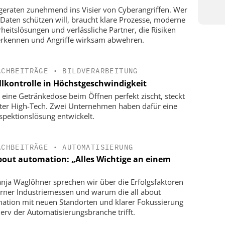
eraten zunehmend ins Visier von Cyberangriffen. Wer
 Daten schützen will, braucht klare Prozesse, moderne
rheitslösungen und ­verlässliche Partner, die Risiken
erkennen und Angriffe wirksam abwehren.
ACHBEITRÄGE
•
BILDVERARBEITUNG
llkontrolle in Höchstgeschwindigkeit
eine Getränkedose beim Öffnen perfekt zischt, steckt
ter High-Tech. Zwei Unternehmen haben dafür eine
spektionslösung entwickelt.
ACHBEITRÄGE
•
AUTOMATISIERUNG
about automation: „Alles Wichtige an einem
anja Waglöhner sprechen wir über die Erfolgsfaktoren
ner Industriemessen und warum die all about
ation mit neuen Standorten und klarer Fokussierung
erv der Automatisierungsbranche trifft.