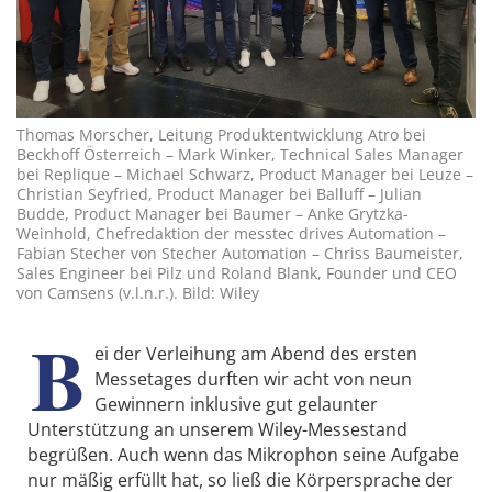
Thomas Morscher, Leitung Produktentwicklung Atro bei
Beckhoff Österreich – Mark Winker, Technical Sales Manager
bei Replique – Michael Schwarz, Product Manager bei Leuze –
Christian Seyfried, Product Manager bei Balluff – Julian
Budde, Product Manager bei Baumer – Anke Grytzka-
Weinhold, Chefredaktion der messtec drives Automation –
Fabian Stecher von Stecher Automation – Chriss Baumeister,
Sales Engineer bei Pilz und Roland Blank, Founder und CEO
von Camsens (v.l.n.r.). Bild: Wiley
B
ei der Verleihung am Abend des ersten
Messetages durften wir acht von neun
Gewinnern inklusive gut gelaunter
Unterstützung an unserem Wiley-Messestand
begrüßen. Auch wenn das Mikrophon seine Aufgabe
nur mäßig erfüllt hat, so ließ die Körpersprache der