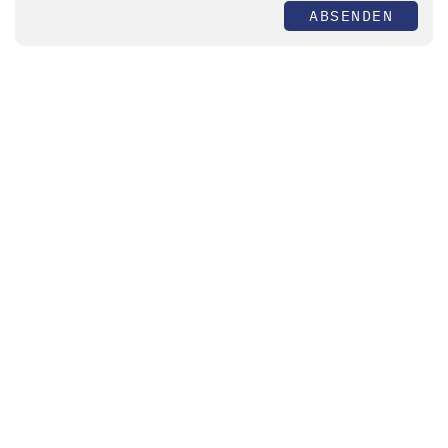
ABSENDEN
Themen
Automatisierung
Bildverarbeitung
Photonik