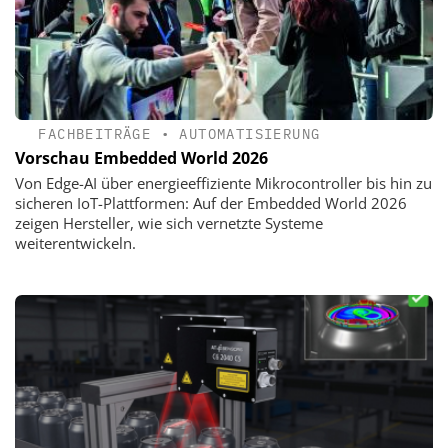
FACHBEITRÄGE
•
AUTOMATISIERUNG
Vorschau Embedded World 2026
Von Edge-AI über energieeffiziente Mikrocontroller bis hin zu
sicheren IoT-Plattformen: Auf der Embedded World 2026
zeigen Hersteller, wie sich vernetzte Systeme
weiterentwickeln.