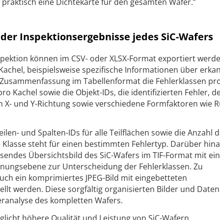
e praktisch eine Dichtekarte für den gesamten Wafer.”
er Inspektionsergebnisse jedes SiC-Wafers
nspektion können im CSV- oder XLSX-Format exportiert werd
 Kachel, beispielsweise spezifische Informationen über erka
r Zusammenfassung im Tabellenformat die Fehlerklassen pro
pro Kachel sowie die Objekt-IDs, die identifizierten Fehler, d
n X- und Y-Richtung sowie verschiedene Formfaktoren wie 
en- und Spalten-IDs für alle Teilflächen sowie die Anzahl d
e Klasse steht für einen bestimmten Fehlertyp. Darüber hin
ssendes Übersichtsbild des SiC-Wafers im TIF-Format mit ei
nnungsebene zur Unterscheidung der Fehlerklassen. Zu
h ein komprimiertes JPEG-Bild mit eingebetteten
lt werden. Diese sorgfältig organisierten Bilder und Daten
leranalyse des kompletten Wafers.
licht höhere Qualität und Leistung von SiC-Wafern