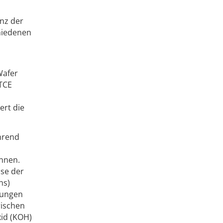
enz der
hiedenen
Wafer
ETCE
ert die
ährend
önnen.
ise der
ns)
zungen
rischen
id (KOH)