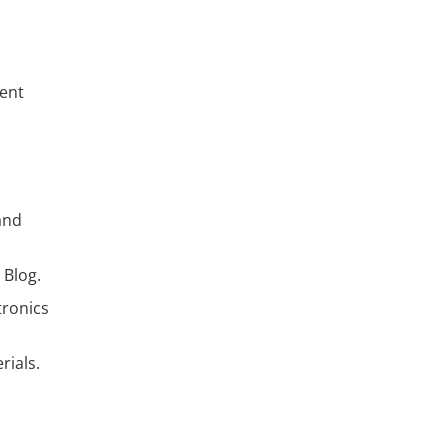
dent
and
 Blog.
tronics
rials.