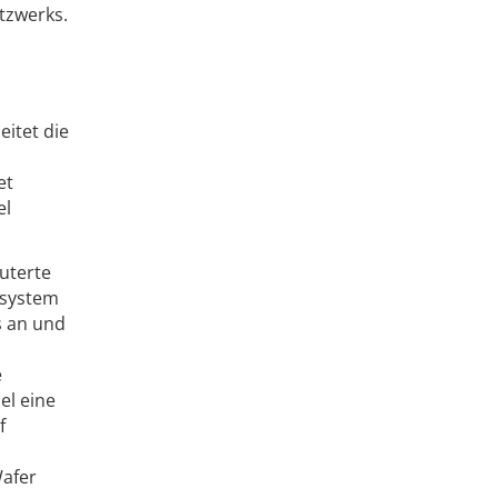
tzwerks.
eitet die
et
el
uterte
esystem
s an und
e
el eine
f
Wafer