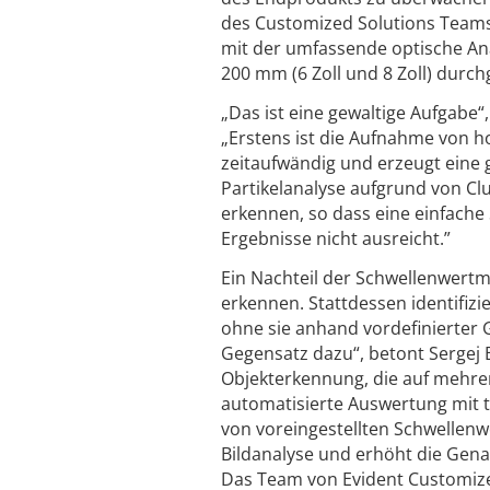
des Customized Solutions Teams 
mit der umfassende optische A
200 mm (6 Zoll und 8 Zoll) durc
„Das ist eine gewaltige Aufgabe“
„Erstens ist die Aufnahme von h
zeitaufwändig und erzeugt eine
Partikelanalyse aufgrund von C
erkennen, so dass eine einfache
Ergebnisse nicht ausreicht.”
Ein Nachteil der Schwellenwertm
erkennen. Stattdessen identifizi
ohne sie anhand vordefinierter 
Gegensatz dazu“, betont Sergej B
Objekterkennung, die auf mehrer
automatisierte Auswertung mit t
von voreingestellten Schwellenwer
Bildanalyse und erhöht die Gena
Das Team von Evident Customized