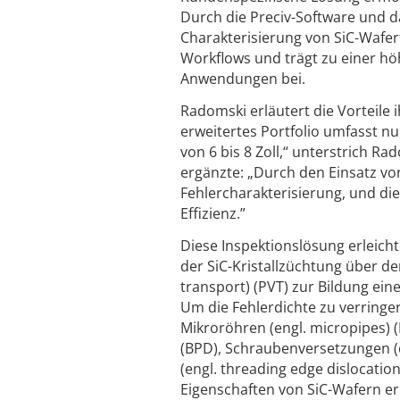
Durch die Preciv-Software und 
Charakterisierung von SiC-Waferf
Workflows und trägt zu einer hö
Anwendungen bei.
Radomski erläutert die Vorteile
erweitertes Portfolio umfasst n
von 6 bis 8 Zoll,“ unterstrich Ra
ergänzte: „Durch den Einsatz v
Fehlercharakterisierung, und di
Effizienz.”
Diese Inspektionslösung erleich
der SiC-Kristallzüchtung über d
transport) (PVT) zur Bildung ei
Um die Fehlerdichte zu verringe
Mikroröhren (engl. micropipes) (
(BPD), Schraubenversetzungen (e
(engl. threading edge dislocatio
Eigenschaften von SiC-Wafern e