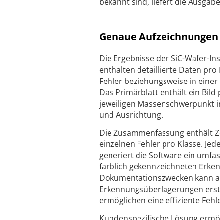
bekannt sind, liefert die Ausgab
Genaue Aufzeichnungen d
Die Ergebnisse der SiC-Wafer-I
enthalten detaillierte Daten pro
Fehler beziehungsweise in eine
Das Primärblatt enthält ein Bild 
jeweiligen Massenschwerpunkt i
und Ausrichtung.
Die Zusammenfassung enthält Zeil
einzelnen Fehler pro Klasse. Jed
generiert die Software ein umfa
farblich gekennzeichneten Erke
Dokumentationszwecken kann auc
Erkennungsüberlagerungen erstel
ermöglichen eine effiziente Feh
Kundenspezifische Lösung ermög