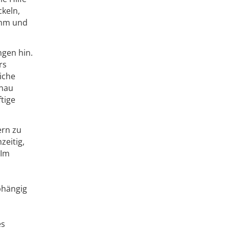
ckeln,
 mm und
ngen hin.
rs
iche
enau
tige
ern zu
zeitig,
„Im
bhängig
es