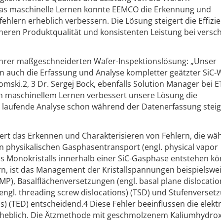
das maschinelle Lernen konnte EEMCO die Erkennung und
ehlern erheblich verbessern. Die Lösung steigert die Effizi
heren Produktqualität und konsistenten Leistung bei versc
 ihrer maßgeschneiderten Wafer-Inspektionslösung: „Unser
un auch die Erfassung und Analyse kompletter geätzter SiC-
domski.2, 3 Dr. Sergej Bock, ebenfalls Solution Manager bei 
on maschinellem Lernen verbessert unsere Lösung die
e laufende Analyse schon während der Datenerfassung steig
tert das Erkennen und Charakterisieren von Fehlern, die w
en physikalischen Gasphasentransport (engl. physical vapor
nes Monokristalls innerhalb einer SiC-Gasphase entstehen k
rn, ist das Management der Kristallspannungen beispielswe
MP), Basalflächenversetzungen (engl. basal plane dislocatio
ngl. threading screw dislocations) (TSD) und Stufenverset
ns) (TED) entscheidend.4 Diese Fehler beeinflussen die elekt
rheblich. Die Ätzmethode mit geschmolzenem Kaliumhydrox