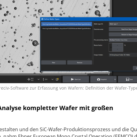
Preciv-Software zur Erfassung von Wafern: Definition der Wafer-Type
 Analyse kompletter Wafer mit großen
 gestalten und den SiC-Wafer-Produktionsprozess und die Qua
 nahm Ebner European Mono Crystal Operation (EEMCO) di