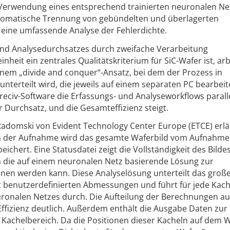
Verwendung eines entsprechend trainierten neuronalen Ne
utomatische Trennung von gebündelten und überlagerten
 eine umfassende Analyse der Fehlerdichte.
nd Analysedurchsatzes durch zweifache Verarbeitung
nheit ein zentrales Qualitätskriterium für SiC-Wafer ist, arb
nem „divide and conquer“-Ansatz, bei dem der Prozess in
unterteilt wird, die jeweils auf einem separaten PC bearbeit
reciv-Software die Erfassungs- und Analyseworkflows parall
 Durchsatz, und die Gesamteffizienz steigt.
Radomski von Evident Technology Center Europe (ETCE) erlä
h der Aufnahme wird das gesamte Waferbild vom Aufnahm
eichert. Eine Statusdatei zeigt die Vollständigkeit des Bilde
rch die auf einem neuronalen Netz basierende Lösung zur
nen werden kann. Diese Analyselösung unterteilt das groß
it benutzerdefinierten Abmessungen und führt für jede Kach
euronalen Netzes durch. Die Aufteilung der Berechnungen au
Effizienz deutlich. Außerdem enthält die Ausgabe Daten zur
n Kachelbereich. Da die Positionen dieser Kacheln auf dem 