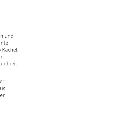
en und
nnte
 Kachel.
en
Rundheit
er
aus
ner