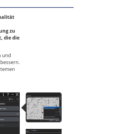
ualität
ung zu
 die die
n und
rbessern.
ystemen