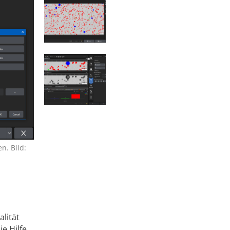
n. Bild:
lität
e Hilfe