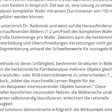
von Evident in Anspruch. Ziel war es, eine Lösung zu entwi
nalysen kompletter Wafer mit einem Durchmesser von 150
hgeführt werden können.
, unterstrich Dr. Radomski und weist auf die Herausforderu
ochauflösenden Bildern (1-2 µm/Pixel) des kompletten Wafe
 große Datenmenge pro Wafer. Zweitens kann die herkömml
lusterbildung und Überschneidungen Versetzungen nicht g
 Segmentierung anhand der Schwellenwerte für aussage­kräf
ethode ist deren Unfähigkeit, bestimmte Strukturen in Bild
ert die herkömmliche Partikelanalyse mehrere Objekte gleich
Graustufen- oder RGB-Intensitätswerte zu unterscheiden.7 
ock, „bildet das maschinelle Lernen Regeln für die
en Beispielen interessierender Objekte basieren.” Diese
iefen künstlichen neuronalen Netzen, die Bildbereiche una
ten selbstständig klassifizieren, erleichtert die rationelle
uigkeit.
 Solutions demonstrierte erfolgreich die Wirksamkeit ein