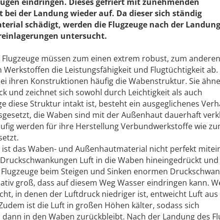
ugen eindringen. Dieses gefriert mit zunehmenden
bei der Landung wieder auf. Da dieser sich ständig
erial schädigt, werden die Flugzeuge nach der Landung
einlagerungen untersucht.
 Flugzeuge müssen zum einen extrem robust, zum anderen
 Werkstoffen die Leistungsfähigkeit und Flugtüchtigkeit ab.
ei ihren Konstruktionen häufig die Wabenstruktur. Sie ähne
 und zeichnet sich sowohl durch Leichtigkeit als auch
e diese Struktur intakt ist, besteht ein ausgeglichenes Verh
usgesetzt, die Waben sind mit der Außenhaut dauerhaft verkl
 Häufig werden für ihre Herstellung Verbundwerkstoffe wie z
setzt.
 ist das Waben- und Außenhautmaterial nicht perfekt mite
Druckschwankungen Luft in die Waben hineingedrückt und
 Flugzeuge beim Steigen und Sinken enormen Druckschwa
relativ groß, dass auf diesem Weg Wasser eindringen kann. W
ht, in denen der Luftdruck niedriger ist, entweicht Luft aus
Zudem ist die Luft in großen Höhen kälter, sodass sich
 dann in den Waben zurückbleibt. Nach der Landung des F