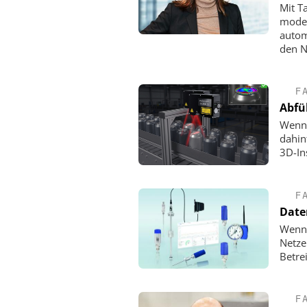
Mit T
moder
autom
den N
F
Abfü
Wenn 
dahin
3D-In
F
Date
Wenn 
Netze
Betre
F