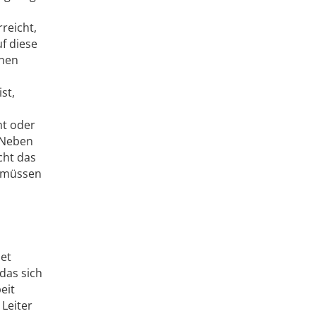
reicht,
uf diese
inen
st,
ht oder
. Neben
cht das
n müssen
n
det
das sich
eit
Leiter