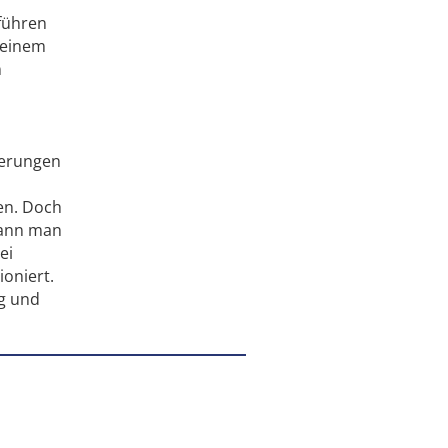
führen
t einem
n
gerungen
en. Doch
kann man
ei
ioniert.
ng und