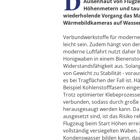
D
Außenhaut von Flugze
Höhenmetern und taut 
wiederholende Vorgang das Mat
Wärmebildkameras auf Wasser
Verbundwerkstoffe für moderne
leicht sein. Zudem hängt von den
moderne Luftfahrt nutzt daher b
Honigwaben in einem Bienenstock
Widerstandsfähigkeit aus. Solang
von Gewicht zu Stabilität - vora
es bei Tragflächen der Fall ist.
Beispiel Kohlenstofffasern einge
Trotz optimierter Klebeprozesse
verbunden, sodass durch große 
herausgesaugt werden kann. Da
ausgesetzt sind, ist das Risiko 
Flugzeug beim Start Höhen erreic
vollständig versiegelten Waben. 
Kondenswasser bilden kann, das