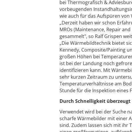
bei Thermografisch & Adviesbu
vorbeugenden Instandhaltungsin
wie auch für das Aufspüren von
„Derzeit haben wir schon Erfahr
MROs (Maintenance, Repair and O
gesammelt", so Ralf Grispen weit
„Die Wärmebildtechnik bietet si
Kennedy, Composite/Painting und
großen Höhen bei Temperaturen 
ist bei der Landung noch gefror
identifizieren kann. Mit Wärmeb
sehr kurzen Zeitraum zu untersu
Temperaturverhältnisse am Bode
Stunde für die Inspektion eines F
Durch Schnelligkeit überzeugt
Verwendet wird bei der Suche na
scharfe Wärmebilder mit einer A
sind. Zudem lassen sich mit ihr
einen großformatigen, aufklappb