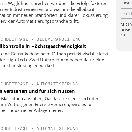
sowie
anja Waglöhner sprechen wir über die Erfolgsfaktoren
ner Industriemessen und warum die all about
ation mit neuen Standorten und klarer Fokussierung
erv der Automatisierungsbranche trifft.
Mit I
unse
zu.
ACHBEITRÄGE
•
BILDVERARBEITUNG
llkontrolle in Höchstgeschwindigkeit
eine Getränkedose beim Öffnen perfekt zischt, steckt
ter High-Tech. Zwei Unternehmen haben dafür eine
spektionslösung entwickelt.
ACHBEITRÄGE
•
AUTOMATISIERUNG
n verstehen und für sich nutzen
Maschinen ausfallen, Gasflaschen leer sind oder
 im Verborgenen Energie verlieren, wird es für
iber industrieller Anlagen teuer.
ACHBEITRÄGE
•
AUTOMATISIERUNG