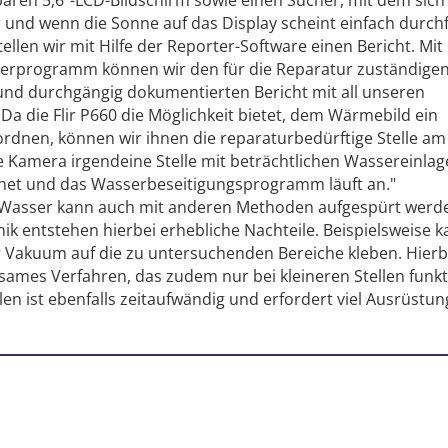
und wenn die Sonne auf das Display scheint einfach durch
tellen wir mit Hilfe der Reporter-Software einen Bericht. Mi
erprogramm können wir den für die Reparatur zuständige
n und durchgängig dokumentierten Bericht mit all unseren
a die Flir P660 die Möglichkeit bietet, dem Wärmebild ein
uordnen, können wir ihnen die reparaturbedürftige Stelle am
e Kamera irgendeine Stelle mit beträchtlichen Wassereinla
fnet und das Wasserbeseitigungsprogramm läuft an."
s Wasser kann auch mit anderen Methoden aufgespürt werd
ik entstehen hierbei erhebliche Nachteile. Beispielsweise 
er Vakuum auf die zu untersuchenden Bereiche kleben. Hierb
sames Verfahren, das zudem nur bei kleineren Stellen funkt
en ist ebenfalls zeitaufwändig und erfordert viel Ausrüstu