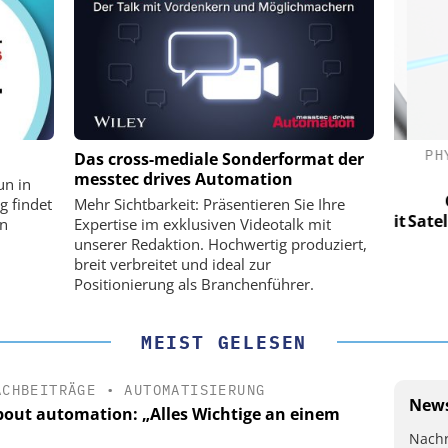
(PI) SE &
PHYSIK INSTRUMENTE (PI) SE &
PHY
Das cross-mediale Sonderformat der
CO. KG
messtec drives Automation
un in
für LEO-
Optische Laserlinks für LEO-
Op
g findet
Mehr Sichtbarkeit: Präsentieren Sie Ihre
Präzision mit
Satelliten: Blitzschnelle Präzision mit
Satell
on
Expertise im exklusiven Videotalk mit
!
PI-Kippspiegeln!
unserer Redaktion. Hochwertig produziert,
breit verbreitet und ideal zur
Positionierung als Branchenführer.
MEIST GELESEN
ACHBEITRÄGE
•
AUTOMATISIERUNG
News
about automation: „Alles Wichtige an einem
Nachr