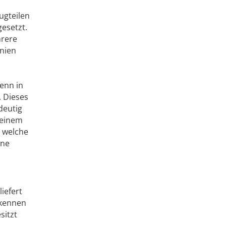
ugteilen
esetzt.
hrere
inien
enn in
 Dieses
deutig
 einem
, welche
ine
iefert
rkennen
sitzt