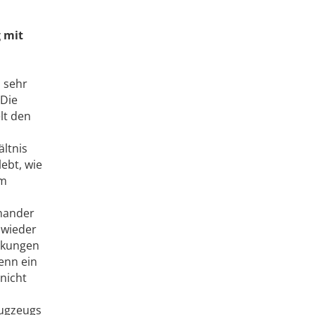
 mit
 sehr
 Die
lt den
ältnis
ebt, wie
um
inander
 wieder
nkungen
enn ein
 nicht
lugzeugs