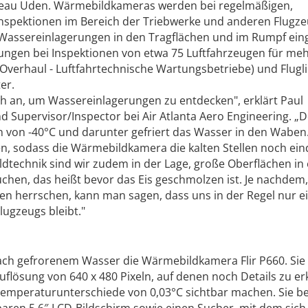
reau Uden. Wärmebildkameras werden bei regelmäßigen,
spektionen im Bereich der Triebwerke und anderen Flugze
 Wassereinlagerungen in den Tragflächen und im Rumpf eing
ungen bei Inspektionen von etwa 75 Luftfahrzeugen für me
verhaul - Luftfahrtechnische Wartungsbetriebe) und Flugl
er.
ch an, um Wassereinlagerungen zu entdecken", erklärt Paul
 Supervisor/Inspector bei Air Atlanta Aero Engineering. „D
von -40°C und darunter gefriert das Wasser in den Waben.
en, sodass die Wärmebildkamera die kalten Stellen noch ein
ildtechnik sind wir zudem in der Lage, große Oberflächen in
chen, das heißt bevor das Eis geschmolzen ist. Je nachdem
n herrschen, kann man sagen, dass uns in der Regel nur e
lugzeugs bleibt."
ch gefrorenem Wasser die Wärmebildkamera Flir P660. Sie l
uflösung von 640 x 480 Pixeln, auf denen noch Details zu e
 Temperaturunterschiede von 0,03°C sichtbar machen. Sie be
aren 5,6″-LCD-Bildschirm sowie einen Sucher, mit dem sich