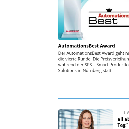
PHYSIK INSTRUMENTE 
AutomationsBest Award
CO. KG
Der AutomationsBest Award geht n
Optische Laserlinks 
die vierte Runde. Die Preisverleihun
Satelliten: Blitzschnelle 
während der SPS – Smart Producti
PI-Kippspiegeln
Solutions in Nürnberg statt.
F
all 
Tag“