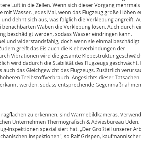
ere Luft in die Zellen. Wenn sich dieser Vorgang mehrmals
abe mit Wasser. Jedes Mal, wenn das Flugzeug große Höhen er
 und dehnt sich aus, was folglich die Verklebung angreift. A
ei benachbarten Waben die Verklebung lösen. Auch durch e
ng beschädigt werden, sodass Wasser eindringen kann.
bel und widerstandsfähig, doch wenn sie einmal beschädigt i
. Zudem greift das Eis auch die Klebeverbindungen der
urch Vibrationen wird die gesamte Klebestruktur geschwäc
ndlich wird dadurch die Stabilität des Flugzeugs geschwächt
Eis auch das Gleichgewicht des Flugzeugs. Zusätzlich verursa
höheren Treibstoffverbrauch. Angesichts dieser Tatsache
g erkannt werden, sodass entsprechende Gegenmaßnahme
n Tragflächen zu erkennen, sind Wärmebildkameras. Verwen
schen Unternehmen Thermografisch & Adviesbureau Uden, 
g-Inspektionen spezialisiert hat. „Der Großteil unserer Arb
chanischen Inspektionen", so Ralf Grispen, kaufmännischer 