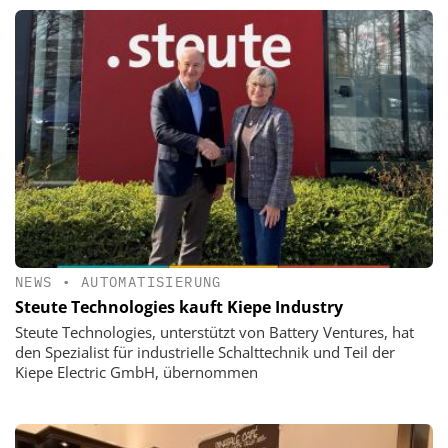
NEWS
•
AUTOMATISIERUNG
Steute Technologies kauft Kiepe Industry
Steute Technologies, unterstützt von Battery Ventures, hat
den Spezialist für industrielle Schalttechnik und Teil der
Kiepe Electric GmbH, übernommen