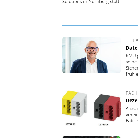
PI-Kippspiegeln
Solutions in Nürnberg statt.
F
Daten
KMU g
seine
Siche
früh 
FACH
Deze
Ansch
verei
Fabri