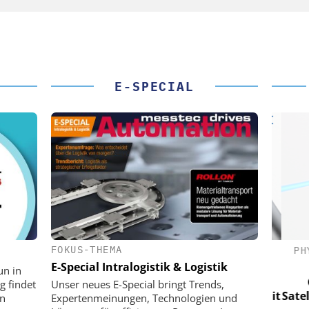
E-SPECIAL
FOKUS-THEMA
(PI) SE &
PHYSIK INSTRUMENTE (PI) SE &
PHY
CO. KG
E-Special Intralogistik & Logistik
un in
für LEO-
Optische Laserlinks für LEO-
Op
g findet
Unser neues E-Special bringt Trends,
Präzision mit
Satelliten: Blitzschnelle Präzision mit
Satell
on
Expertenmeinungen, Technologien und