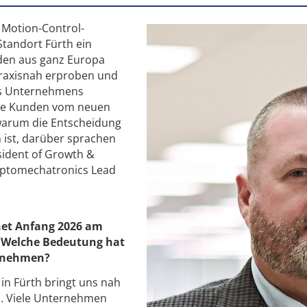
 Motion-Control-
Standort Fürth ein
den aus ganz Europa
raxisnah erproben und
s Unternehmens
die Kunden vom neuen
warum die Entscheidung
 ist, darüber sprachen
sident of Growth &
Optomechatronics Lead
net Anfang 2026 am
. ­Welche Bedeutung hat
ernehmen?
in Fürth bringt uns nah
. ­Viele Unternehmen