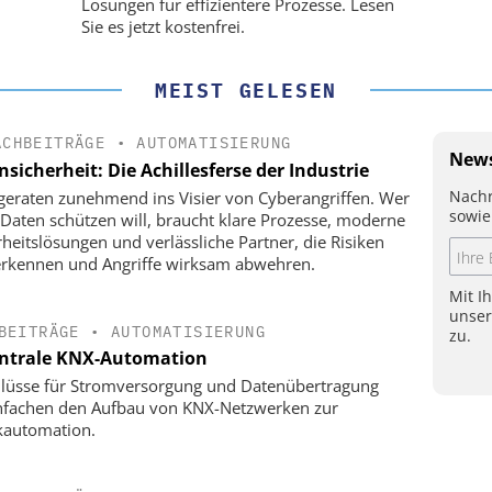
!
PI-Kippspiegeln!
Lösungen für effizientere Prozesse. Lesen
Sie es jetzt kostenfrei.
MEIST GELESEN
ACHBEITRÄGE
•
AUTOMATISIERUNG
News
sicherheit: Die Achillesferse der Industrie
Nachr
eraten zunehmend ins Visier von Cyberangriffen. Wer
sowie
 Daten schützen will, braucht klare Prozesse, moderne
rheitslösungen und ­verlässliche Partner, die Risiken
erkennen und Angriffe wirksam abwehren.
Mit I
unse
BEITRÄGE
•
AUTOMATISIERUNG
zu.
ntrale KNX-Automation
lüsse für Stromversorgung und Datenübertragung
nfachen den Aufbau von KNX-Netzwerken zur
kautomation.