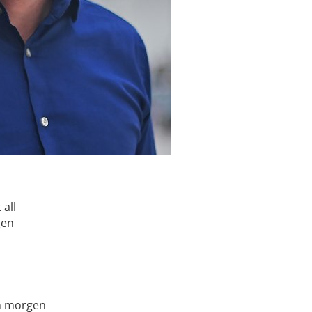
all
gen
n morgen