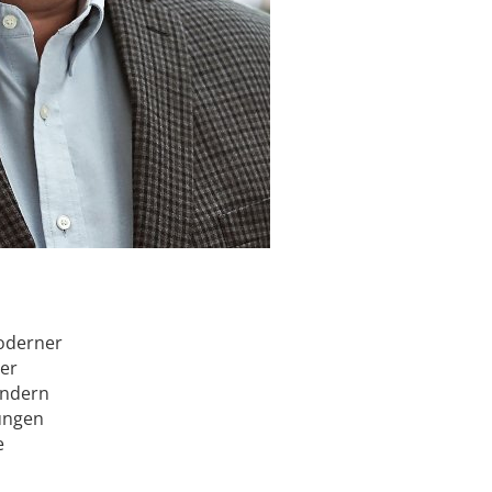
moderner
ter
ondern
ungen
e