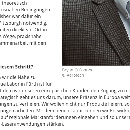
 theoretisch
raxisnahen Bedingungen
isher war dafür ein
Pittsburgh notwendig,
eiten direkt vor Ort in
ze Wege, praxisnahe
sammenarbeit mit den
diesem Schritt?
Bryan O'Connor.
© Aerotech
 wir die Nähe zu
e Labor in Fürth ist für
 mit dem wir unseren europäischen Kunden den Zugang zu 
trategisch geht es uns darum, unsere Präsenz in Europa wei
en zu vertiefen. Wir wollen nicht nur Produkte liefern, s
sungen arbeiten. Mit dem neuen Labor können wir Entwickl
er auf regionale Marktanforderungen eingehen und so unser
nd-Laseranwendungen stärken.