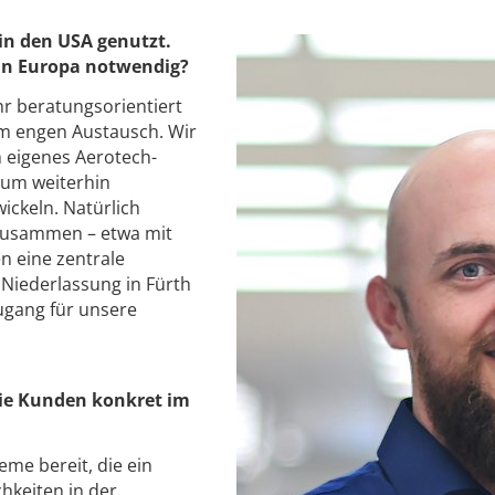
in den USA genutzt.
 in Europa notwendig?
hr beratungsorientiert
im engen Austausch. Wir
n eigenes Aerotech-
, um weiterhin
ickeln. Natürlich
 zusammen – etwa mit
en eine zentrale
r Niederlassung in Fürth
ugang für unsere
ie Kunden konkret im
me bereit, die ein
hkeiten in der