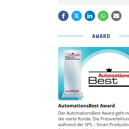
AWARD
PHYSIK INSTRUMENTE 
AutomationsBest Award
CO. KG
Der AutomationsBest Award geht n
Optische Laserlinks 
die vierte Runde. Die Preisverleihun
Satelliten: Blitzschnelle 
während der SPS – Smart Producti