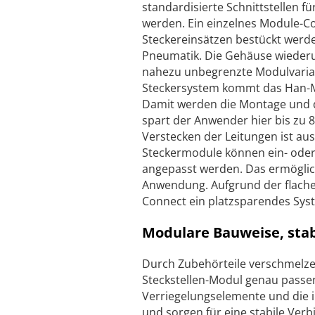
standardisierte Schnittstellen f
werden. Ein einzelnes Module-C
Steckereinsätzen bestückt werden 
Pneumatik. Die Gehäuse wieder
nahezu unbegrenzte Modulvariati
Steckersystem kommt das Han-M
Damit werden die Montage und die
spart der Anwender hier bis zu 80
Verstecken der Leitungen ist aus
Steckermodule können ein- oder 
angepasst werden. Das ermöglich
Anwendung. Aufgrund der flach
Connect ein platzsparendes Syst
Modulare Bauweise, sta
Durch Zubehörteile verschmelze
Steckstellen-Modul genau passen
Verriegelungselemente und die i
und sorgen für eine stabile Ve