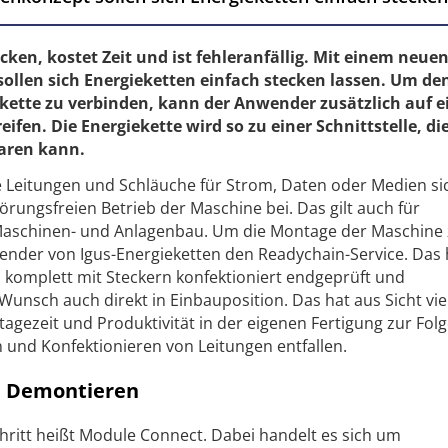
cken, kostet Zeit und ist fehleranfällig. Mit einem neue
sollen sich Energieketten einfach stecken lassen. Um de
ekette zu verbinden, kann der Anwender zusätzlich auf 
eifen. Die Energiekette wird so zu einer Schnittstelle, di
paren kann.
e Leitungen und Schläuche für Strom, Daten oder Medien si
rungsfreien Betrieb der Maschine bei. Das gilt auch für
Maschinen- und Anlagenbau. Um die Montage der Maschine
ender von Igus-Energieketten den Readychain-Service. Das 
d komplett mit Steckern konfektioniert endgeprüft und
 Wunsch auch direkt in Einbauposition. Das hat aus Sicht vie
ezeit und Produktivität in der eigenen Fertigung zur Folg
und Konfektionieren von Leitungen entfallen.
d Demontieren
chritt heißt Module Connect. Dabei handelt es sich um