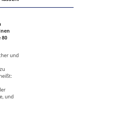
n
n
einen
e 80
cher und
 zu
heißt:
ler
e, und