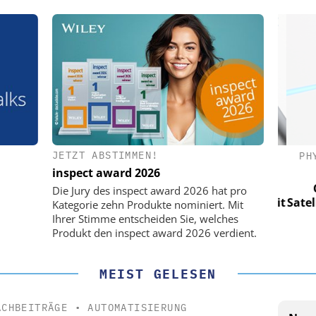
JETZT ABSTIMMEN!
(PI) SE &
PHYSIK INSTRUMENTE (PI) SE &
PHY
CO. KG
inspect award 2026
für LEO-
Optische Laserlinks für LEO-
Op
Die Jury des inspect award 2026 hat pro
Präzision mit
Satelliten: Blitzschnelle Präzision mit
Satell
Kategorie zehn Produkte nominiert. Mit
!
PI-Kippspiegeln!
Ihrer Stimme entscheiden Sie, welches
Produkt den inspect award 2026 verdient.
MEIST GELESEN
ACHBEITRÄGE
•
AUTOMATISIERUNG