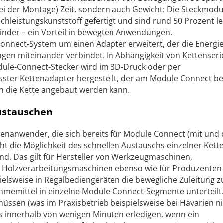
ei der Montage) Zeit, sondern auch Gewicht: Die Steckmodu
hleistungskunststoff gefertigt und sind rund 50 Prozent le
binder – ein Vorteil in bewegten Anwendungen.
Connect-System um einen Adapter erweitert, der die Energi
ngen miteinander verbindet. In Abhängigkeit von Kettenseri
dule-Connect-Stecker wird im 3D-Druck oder per
sster Kettenadapter hergestellt, der am Module Connect be
 die Kette angebaut werden kann.
austauschen
tenanwender, die sich bereits für Module Connect (mit und
ht die Möglichkeit des schnellen Austauschs einzelner Kett
d. Das gilt für Hersteller von Werkzeugmaschinen,
Holzverarbeitungsmaschinen ebenso wie für Produzenten
pielsweise in Regalbediengeräten die bewegliche Zuleitung 
memittel in einzelne Module-Connect-Segmente unterteilt. 
ssen (was im Praxisbetrieb beispielsweise bei Havarien n
das innerhalb von wenigen Minuten erledigen, wenn ein