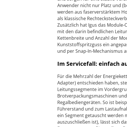
Anwender nicht nur Platz und (b
werden aus faserverstärktem Hoc
als klassische Rechtecksteckver
Zusätzlich hat Igus das Module-
mit den darin befindlichen Leitu
Kettenbreite und Anzahl der Mo
Kunststoffspritzguss ein angepa
und per Snap-In-Mechanismus an
Im Servicefall: einfach 
Für die Mehrzahl der Energieket
Adapter) entschieden haben, ste
Leitungssegmente im Vordergrun
Brotverpackungsmaschinen und 
Regalbediengeräten. So ist beis
Führerstand und zum Lastaufnah
ein Segment getauscht werden mü
auszuschließen ist), lässt sich 