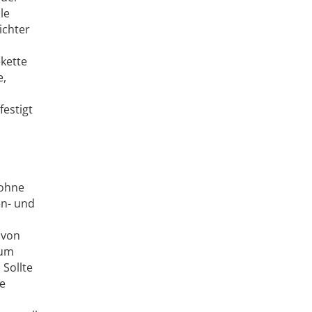
le
ichter
ekette
e,
festigt
 ohne
en- und
 von
zum
Sollte
ie