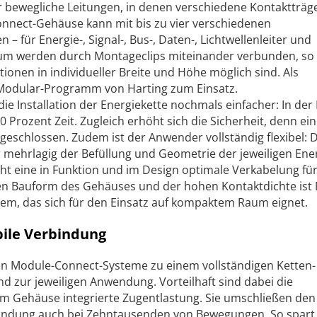
ür bewegliche Leitungen, in denen verschiedene Kontaktträger
onnect-Gehäuse kann mit bis zu vier verschiedenen
– für Energie-, Signal-, Bus-, Daten-, Lichtwellenleiter und
um werden durch Montageclips miteinander verbunden, so
onen in individueller Breite und Höhe möglich sind. Als
odular-Programm von Harting zum Einsatz.
 Installation der Energiekette nochmals einfacher: In der 
 Prozent Zeit. Zugleich erhöht sich die Sicherheit, denn ein
geschlossen. Zudem ist der Anwender vollständig flexibel: D
mehrlagig der Befüllung und Geometrie der jeweiligen Ene
t eine in Funktion und im Design optimale Verkabelung für
en Bauform des Gehäuses und der hohen Kontaktdichte ist
em, das sich für den Einsatz auf kompaktem Raum eignet.
bile Verbindung
n Module-Connect-Systeme zu einem vollständigen Ketten-
d zur jeweiligen Anwendung. Vorteilhaft sind dabei die
m Gehäuse integrierte Zugentlastung. Sie umschließen den
rbindung auch bei Zehntausenden von Bewegungen. So spart