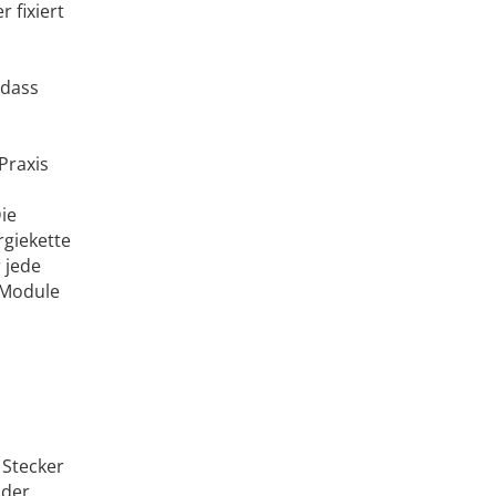
 fixiert
 dass
Praxis
ie
rgiekette
 jede
 Module
 Stecker
 der