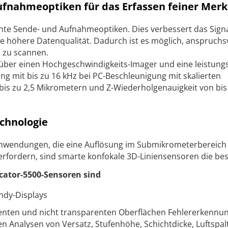
ufnahmeoptiken für das Erfassen feiner Mer
te Sende- und Aufnahmeoptiken. Dies verbessert das Signa
ne höhere Datenqualität. Dadurch ist es möglich, anspruchs
 zu scannen.
über einen Hochgeschwindigkeits-Imager und eine leistung
fung mit bis zu 16 kHz bei PC-Beschleunigung mit skalierten
 bis zu 2,5 Mikrometern und Z-Wiederholgenauigkeit von bis
chnologie
Anwendungen, die eine Auflösung im Submikrometerbereich
rfordern, sind smarte konfokale 3D-Liniensensoren die bes
ator-5500-Sensoren sind
dy-Displays
enten und nicht transparenten Oberflächen Fehlererkennun
Analysen von Versatz, Stufenhöhe, Schichtdicke, Luftspal