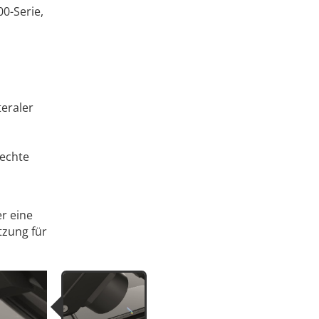
0-Serie,
teraler
rechte
r eine
tzung für