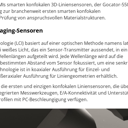
MIs smarten konfokalen 3D-Liniensensoren, der Gocator-550
zur branchenweit ersten smarten konfokalen
 Prüfung von anspruchsvollen Materialstrukturen.
maging-Sensoren
ologie (LCI) basiert auf einer optischen Methode namens la
 weißes Licht, das ein Sensor-Transmitter aussendet, in ein
llenlängen aufgeteilt wird. Jede Wellen­länge wird auf die
bestimmten Abstand vom Sensor fokussiert, um eine senk
nologie ist in koaxialer Ausführung für Einzel- und
raxialer Ausführung für Liniengeometrien erhältlich.
die ersten und einzigen konfokalen Liniensensoren, die übe
ntegrierten Messwerkzeugen, E/A-Konnektivität und Unterstü
rofilen mit PC-Beschleungigung verfügen.