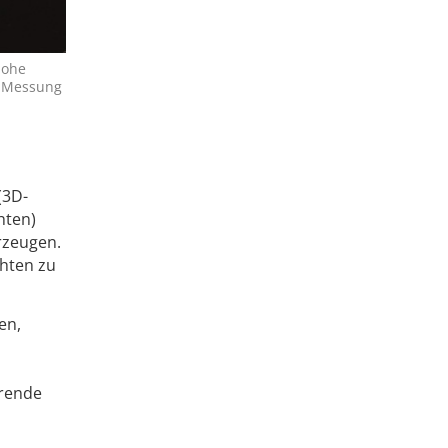
hohe
e Messung
(3D-
hten)
rzeugen.
chten zu
en,
erende