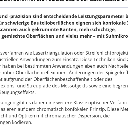
und -präzision sind entscheidende Leistungs­parameter b
ür schwierige Bauteiloberflächen eignen sich konfokale 
e scannen auch gekrümmte Kanten, mehrschichtige,
 gemischte Oberflächen und vieles mehr – mit Submikro
­verfahren wie Lasertriangulation oder Streifenlichtprojekt
ustriellen Anwendungen zum Einsatz. Diese Techniken sind
aber haben bei bestimmten Anwendungen eben auch Nachteil
enüber Oberflächenreflexionen, Änderungen der Spiegelref
ität aufgrund der Oberflächenbeschaffenheit oder des
exions- und Streupfade des Messobjekts sowie eine begren
Beugungseffekts.
ssungen gibt es daher eine weitere Klasse optischer Verfahr
e basieren auf dem chromatisch konfokalen Prinzip. Diese M
cht und Optiken mit chromatischer Dispersion, die
ngen kodieren.