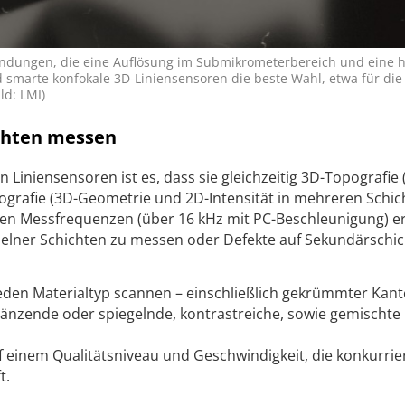
ndungen, die eine Auflösung im Submikrometerbereich und eine 
d smarte konfokale 3D-Liniensensoren die beste Wahl, etwa für di
ld: LMI)
ichten messen
 Linien­sensoren ist es, dass sie gleichzeitig 3D-­Topografie 
grafie (3D-Geometrie und 2D-Intensität in mehreren Schic
hen Messfrequenzen (über 16 kHz mit PC-Beschleunigung) e
nzelner Schichten zu messen oder Defekte auf Sekundärschi
eden Materialtyp scannen – einschließlich gekrümmter Kant
länzende oder spiegelnde, kontrastreiche, sowie gemischte
 einem Qualitätsniveau und Geschwindigkeit, die konkurri
t.