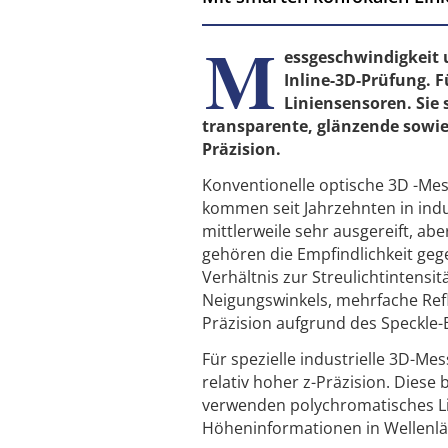
M
essgeschwindigkeit 
Inline-3D-Prüfung. F
Liniensensoren. Si
transparente, glänzende sowie
Präzision.
Konventionelle optische 3D -Mess
kommen seit Jahrzehnten in ind
mittlerweile sehr ausgereift, 
gehören die Empfindlichkeit geg
Verhältnis zur Streulichtintens
Neigungswinkels, mehrfache Refl
Präzision aufgrund des Speckle-
Für spezielle industrielle 3D-Me
relativ hoher z-Präzision. ­Dies
verwenden polychromatisches Li
Höheninformationen in Wellenlä