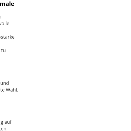
kmale
l-
volle
sstarke
 zu
 und
te Wahl.
g auf
ten,