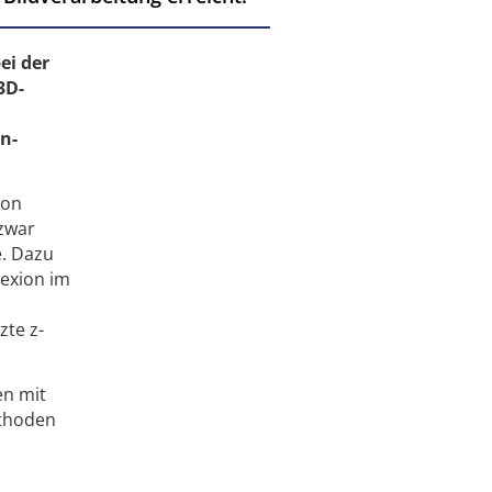
ei der
3D-
n-
ion
 zwar
e. Dazu
lexion im
zte z-
en mit
ethoden