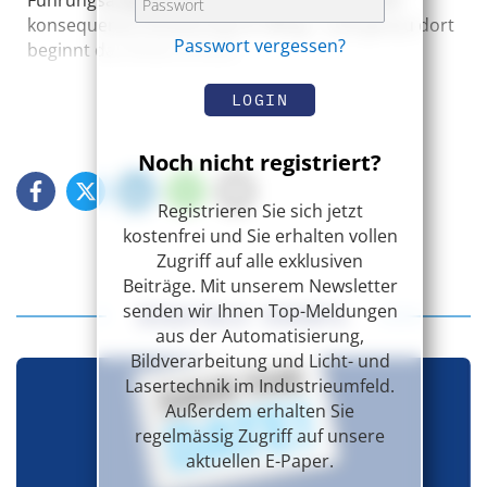
konsequente Umsetzung im Alltag – und genau dort
Passwort vergessen?
beginnt das Risiko erneut.
LOGIN
Noch nicht registriert?
Registrieren Sie sich jetzt
kostenfrei und Sie erhalten vollen
Zugriff auf alle exklusiven
Beiträge. Mit unserem Newsletter
senden wir Ihnen Top-Meldungen
DIGITALE EVENTS
aus der Automatisierung,
Bildverarbeitung und Licht- und
Lasertechnik im Industrieumfeld.
Außerdem erhalten Sie
regelmässig Zugriff auf unsere
aktuellen E-Paper.