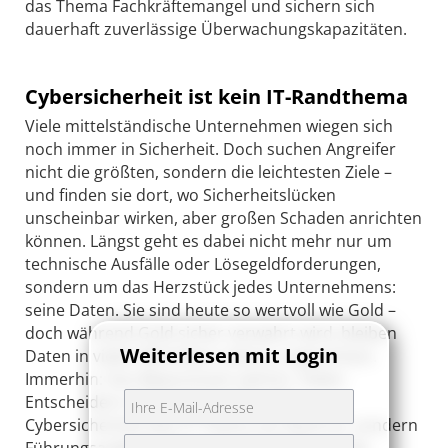
das Thema Fachkräftemangel und sichern sich
dauerhaft zuverlässige Überwachungskapazitäten.
Cybersicherheit ist kein IT-Randthema
Viele mittelständische Unternehmen wiegen sich
noch immer in Sicherheit. Doch suchen Angreifer
nicht die größten, sondern die leichtesten Ziele –
und finden sie dort, wo Sicherheitslücken
unscheinbar wirken, aber großen Schaden anrichten
können. Längst geht es dabei nicht mehr nur um
technische Ausfälle oder Lösegeldforderungen,
sondern um das Herzstück jedes Unternehmens:
seine Daten. Sie sind heute so wertvoll wie Gold –
doch während Gold sicher verwahrt wird, bleiben
Weiterlesen mit Login
Daten in vielen Betrieben nahezu ungeschützt.
Immerhin: Das Bewusstsein wächst. Vielen
Entscheidern ist klar geworden, dass
Cybersicherheit kein IT-Thema am Rand ist, sondern
Führungsaufgabe. Was jedoch oft fehlt, ist die