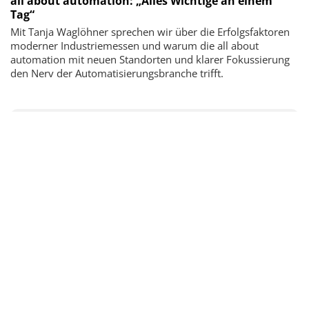
all about automation: „Alles Wichtige an einem
Tag“
Mit Tanja Waglöhner sprechen wir über die Erfolgsfaktoren
moderner Industriemessen und warum die all about
automation mit neuen Standorten und klarer Fokussierung
den Nerv der Automatisierungsbranche trifft.
Newsletter & e-Ausgabe
Nachrichten, Trends und Hintergründe sowie die
neuesten E-paper.
Mit Ihrer Anmeldung stimmen Sie unseren
Datenschutz-
Bestimmungen
zu.
ABSENDEN