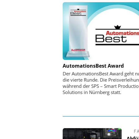
PHYSIK INSTRUMENTE 
AutomationsBest Award
CO. KG
Der AutomationsBest Award geht n
Optische Laserlinks 
die vierte Runde. Die Preisverleihun
Satelliten: Blitzschnelle 
während der SPS – Smart Producti
PI-Kippspiegeln
Solutions in Nürnberg statt.
F
Abfü