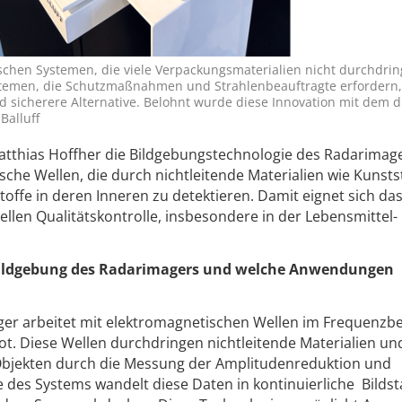
schen Systemen, die viele Verpackungsmaterialien nicht durchdri
temen, die Schutzmaßnahmen und Strahlenbeauftragte erfordern, 
 sicherere Alternative. Belohnt wurde diese Innovation mit dem d
Balluff
Matthias Hoffher die Bildgebungstechnologie des Radarimage
sche Wellen, die durch nichtleitende Materialien wie Kunsts
ffe in deren Inneren zu detektieren. Damit eignet sich da
llen Qualitätskontrolle, insbesondere in der Lebensmittel- 
e Bildgebung des Radarimagers und welche Anwendungen
ger arbeitet mit elektromagnetischen Wellen im Frequenzb
ot. Diese Wellen durchdringen nichtleitende Materialien un
Objekten durch die Messung der Amplitudenreduktion und
e des Systems wandelt diese Daten in kontinuierliche Bilds