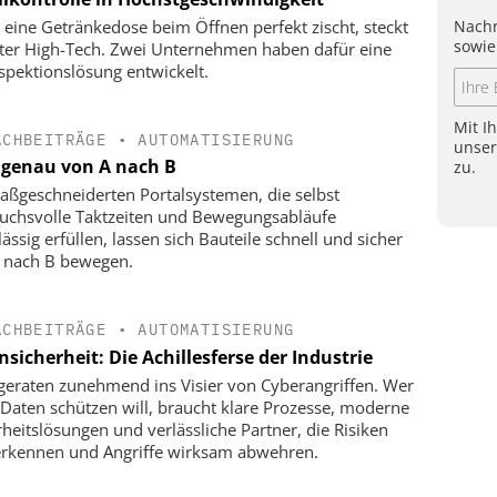
Nachr
eine Getränkedose beim Öffnen perfekt zischt, steckt
sowie
ter High-Tech. Zwei Unternehmen haben dafür eine
spektionslösung entwickelt.
Mit I
ACHBEITRÄGE
•
AUTOMATISIERUNG
unse
genau von A nach B
zu.
aßgeschneiderten Portalsystemen, die selbst
uchsvolle Taktzeiten und Bewegungsabläufe
ässig erfüllen, lassen sich Bauteile schnell und sicher
 nach B bewegen.
ACHBEITRÄGE
•
AUTOMATISIERUNG
sicherheit: Die Achillesferse der Industrie
eraten zunehmend ins Visier von Cyberangriffen. Wer
 Daten schützen will, braucht klare Prozesse, moderne
rheitslösungen und ­verlässliche Partner, die Risiken
erkennen und Angriffe wirksam abwehren.