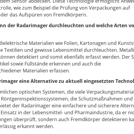
r dem Sensor abdecken. Diese Technologie ermöglicht Anw
ntrolle, wie zum Beispiel die Prüfung von Verpackungen auf
 oder das Aufspüren von Fremdkörpern.
kann der Radarimager durchleuchten und welche Arten v
ielektrische Materialien wie Folien, Kartonagen und Kunstst
e Textilien und gewisse Lebensmittel durchleuchten. Metall
önnen detektiert und somit ebenfalls erfasst werden. Der 
ikel sowie Füllstände erkennen und auch die
hiedener Materialien erfassen.
arimager eine Alternative zu aktuell eingesetzten Techno
mlichen optischen Systemen, die viele Verpackungsmateria
d Röntgeninspektionssystemen, die Schutzmaßnahmen und
ietet der Radarimager eine einfachere und sicherere Alterna
n Einsatz in der Lebensmittel- und Pharmaindustrie, da er ni
ungen überprüft, sondern auch Fremdkörper detektieren ka
rlässig erkannt werden.