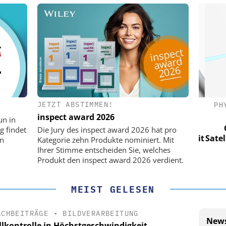
JETZT ABSTIMMEN!
(PI) SE &
PHYSIK INSTRUMENTE (PI) SE &
PHY
CO. KG
inspect award 2026
un in
für LEO-
Optische Laserlinks für LEO-
Op
g findet
Die Jury des inspect award 2026 hat pro
Präzision mit
Satelliten: Blitzschnelle Präzision mit
Satell
on
Kategorie zehn Produkte nominiert. Mit
!
PI-Kippspiegeln!
Ihrer Stimme entscheiden Sie, welches
Produkt den inspect award 2026 verdient.
MEIST GELESEN
ACHBEITRÄGE
•
BILDVERARBEITUNG
News
llkontrolle in Höchstgeschwindigkeit