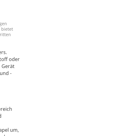
ngen
bietet
ritten
rs.
toff oder
s Gerät
und ­
ereich
d
tapel um,