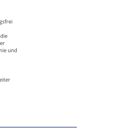
gsfrei
 die
der
inie und
eiter