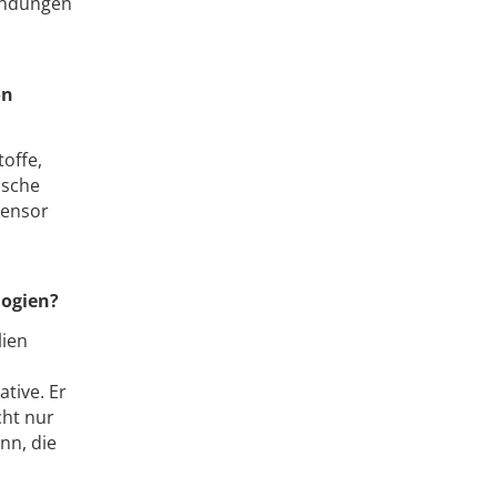
endungen
on
offe,
ische
Sensor
logien?
lien
tive. Er
cht nur
nn, die