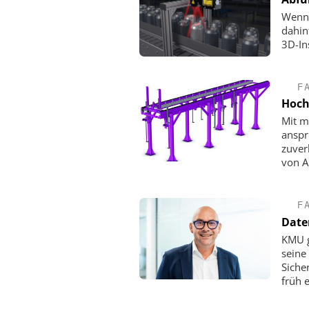
Wenn 
dahin
3D-In
F
Hoch
Mit m
anspr
zuverl
von A
F
Daten
KMU g
seine
Siche
früh 