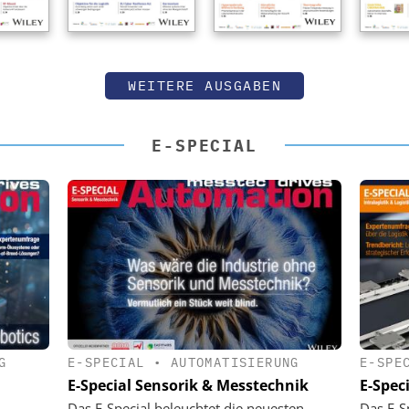
WEITERE AUSGABEN
E-SPECIAL
G
E-SPECIAL
•
AUTOMATISIERUNG
E-SPE
E-Special Sensorik & Messtechnik
E-Speci
Das E-Special beleuchtet die neuesten
Das E-S