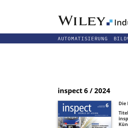
AUTOMATISIERUNG
BILD
inspect
6 / 2024
Die 
Tite
ins
Küns