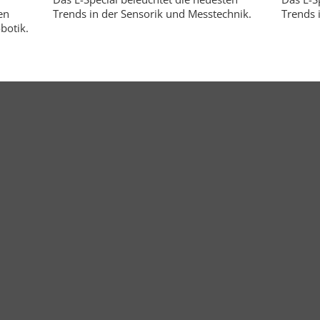
en
Trends in der Sensorik und Messtechnik.
Trends i
botik.