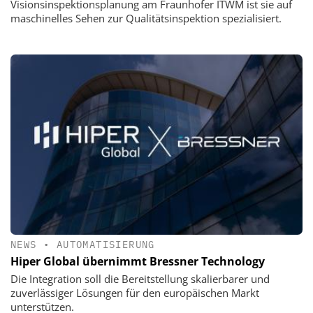
Visionsinspektionsplanung am Fraunhofer ITWM ist sie auf
maschinelles Sehen zur Qualitätsinspektion spezialisiert.
NEWS
•
AUTOMATISIERUNG
Hiper Global übernimmt Bressner Technology
Die Integration soll die Bereitstellung skalierbarer und
zuverlässiger Lösungen für den europäischen Markt
unterstützen.