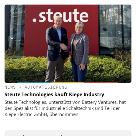
NEWS
•
AUTOMATISIERUNG
Steute Technologies kauft Kiepe Industry
Steute Technologies, unterstützt von Battery Ventures, hat
den Spezialist für industrielle Schalttechnik und Teil der
Kiepe Electric GmbH, übernommen