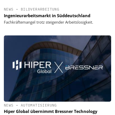
NEWS
•
BILDVERARBEITUNG
Ingenieurarbeitsmarkt in Süddeutschland
Fachkräftemangel trotz steigender Arbeitslosigkeit.
NEWS
•
AUTOMATISIERUNG
Hiper Global übernimmt Bressner Technology