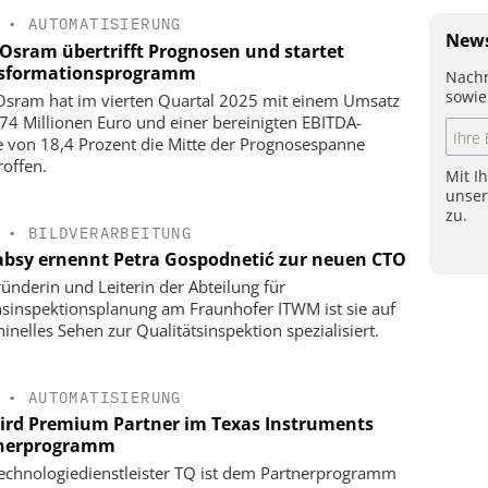
•
AUTOMATISIERUNG
News
Osram übertrifft Prognosen und startet
sformationsprogramm
Nachr
sowie
sram hat im vierten Quartal 2025 mit einem Umsatz
74 Millionen Euro und einer bereinigten EBITDA-
 von 18,4 Prozent die Mitte der Prognosespanne
roffen.
Mit I
unse
zu.
•
BILDVERARBEITUNG
bsy ernennt Petra Gospodnetić zur neuen CTO
ründerin und Leiterin der Abteilung für
nsinspektionsplanung am Fraunhofer ITWM ist sie auf
inelles Sehen zur Qualitätsinspektion spezialisiert.
•
AUTOMATISIERUNG
ird Premium Partner im Texas Instruments
nerprogramm
echnologiedienstleister TQ ist dem Partnerprogramm