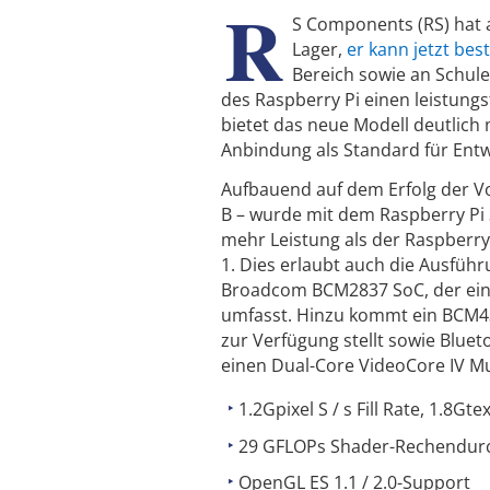
R
S Components (RS) hat a
Lager,
er kann jetzt bes
Bereich sowie an Schule
des Raspberry Pi einen leistun
bietet das neue Modell deutlich
Anbindung als Standard für Entwi
Aufbauend auf dem Erfolg der V
B – wurde mit dem Raspberry Pi 3
mehr Leistung als der Raspberr
1. Dies erlaubt auch die Ausfü
Broadcom BCM2837 SoC, der eine
umfasst. Hinzu kommt ein BCM43
zur Verfügung stellt sowie Blue
einen Dual-Core VideoCore IV Mu
1.2Gpixel S / s Fill Rate, 1.8Gte
29 GFLOPs Shader-Rechendur
OpenGL ES 1.1 / 2.0-Support