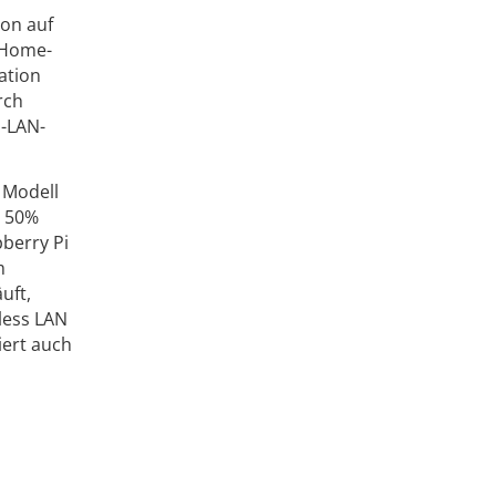
ion auf
m Home-
ation
rch
s-LAN-
 Modell
t 50%
berry Pi
m
uft,
less LAN
iert auch