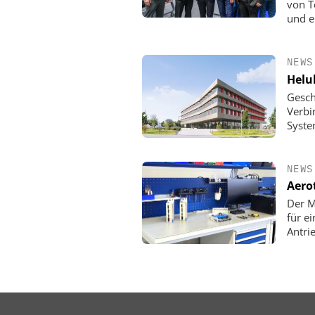
von T
und e
NEWS
Helu
Gesch
Verbi
Syste
NEWS
Aero
Der M
für e
Antri