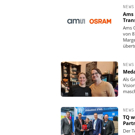
NEWS
Ams 
Tran
Ams O
von 8
Marge
übert
NEWS
Meda
Als G
Visio
masch
NEWS
TQ w
Part
Der T