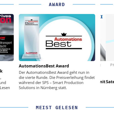
AWARD
(PI) SE &
PHYSIK INSTRUMENTE (PI) SE &
PHY
AutomationsBest Award
CO. KG
ik
Der AutomationsBest Award geht nun in
für LEO-
Optische Laserlinks für LEO-
Op
,
die vierte Runde. Die Preisverleihung findet
Präzision mit
Satelliten: Blitzschnelle Präzision mit
Satell
 und
während der SPS – Smart Production
!
PI-Kippspiegeln!
 Lesen
Solutions in Nürnberg statt.
MEIST GELESEN