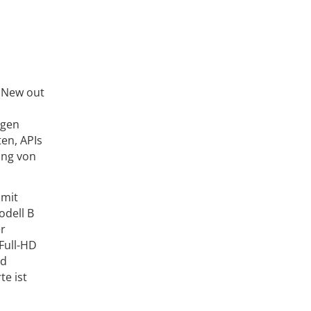
 (New out
ugen
en, APIs
ing von
 mit
odell B
er
Full-HD
nd
te ist