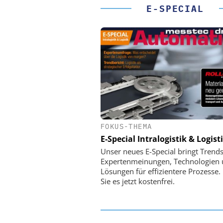
E-SPECIAL
FOKUS-THEMA
PHYSIK INSTRUMENTE 
CO. KG
E-Special Intralogistik & Logist
Optische Laserlinks 
Unser neues E-Special bringt Trends
Satelliten: Blitzschnelle 
Expertenmeinungen, Technologien
PI-Kippspiegeln
Lösungen für effizientere Prozesse.
Sie es jetzt kostenfrei.