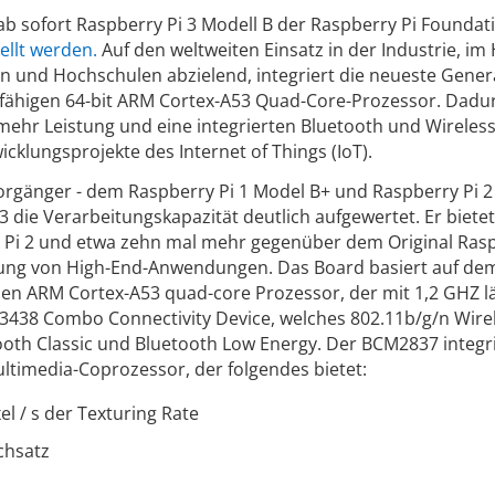
b sofort Raspberry Pi 3 Modell B der Raspberry Pi Foundat
tellt werden.
Auf den weltweiten Einsatz in der Industrie, i
n und Hochschulen abzielend, integriert die neueste Gener
gsfähigen 64-bit ARM Cortex-A53 Quad-Core-Prozessor. Dadu
 mehr Leistung und eine integrierten Bluetooth und Wireles
cklungsprojekte des Internet of Things (IoT).
orgänger - dem Raspberry Pi 1 Model B+ und Raspberry Pi 2
 die Verarbeitungskapazität deutlich aufgewertet. Er biete
y Pi 2 und etwa zehn mal mehr gegenüber dem Original Rasp
hrung von High-End-Anwendungen. Das Board basiert auf de
n ARM Cortex-A53 quad-core Prozessor, der mit 1,2 GHZ lä
438 Combo Connectivity Device, welches 802.11b/g/n Wire
tooth Classic und Bluetooth Low Energy. Der BCM2837 integr
ltimedia-Coprozessor, der folgendes bietet:
xel / s der Texturing Rate
chsatz