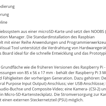
odierung
erung
line
triebssystem aus einer microSD-Karte und setzt den NOOBS
lation Manager. Die Standardinstallation des Raspbian
delt mit einer Reihe Anwendungen und Programmierwerkze
 Visual Tool unterstützt die Verdrahtung von Hardwaregerät
s Board ideal für die schnelle Entwicklung und das Prototyp
 Grundfläche wie die früheren Versionen des Raspberry Pi -
sungen von 85 x 56 x 17 mm - behält der Raspberry Pi 3 M
nd Fähigkeiten der vorherigen Generation. Dazu gehören: D
al Purpose Input Output)-Anschluss; vier USB-Anschlüsse; 
Audio-Buchse und Composite-Video; eine Kamera- (CSI-2) u
 ein Micro-SD-Kartensteckplatz. Die Stromversorgung zur Kar
 einen externen Steckernetzteil (PSU) möglich.