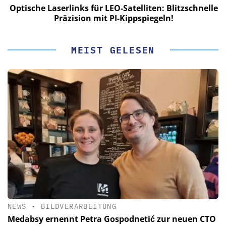
le
Optische Laserlinks für LEO-Satelliten: Blitzschnelle
Präzision mit PI-Kippspiegeln!
MEIST GELESEN
NEWS
•
BILDVERARBEITUNG
Medabsy ernennt Petra Gospodnetić zur neuen CTO