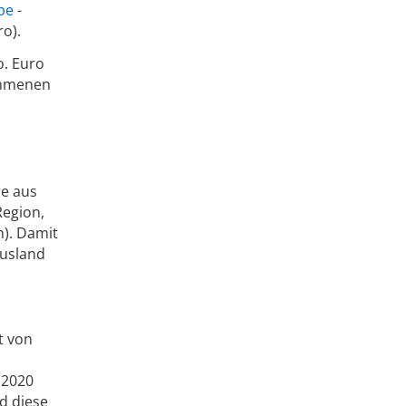
pe
-
o).
o. Euro
nommenen
e aus
Region,
h). Damit
Ausland
t von
 2020
d diese