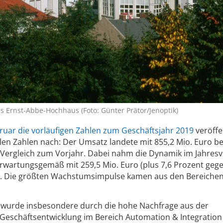
as Ernst-Abbe-Hochhaus (Foto: Günter Prätor/Jenoptik)
bruar die vorläufigen Zahlen zum Geschäftsjahr 2019
veröffe
ellen Zahlen nach: Der Umsatz landete mit 855,2 Mio. Euro b
 Vergleich zum Vorjahr. Dabei nahm die Dynamik im Jahresv
erwartungsgemäß mit 259,5 Mio. Euro (plus 7,6 Prozent geg
r. Die größten Wachstumsimpulse kamen aus den Bereichen
g wurde insbesondere durch die hohe Nachfrage aus der
e Geschäftsentwicklung im Bereich Automation & Integration