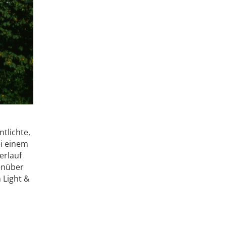
ntlichte,
ei einem
erlauf
enüber
 Light &