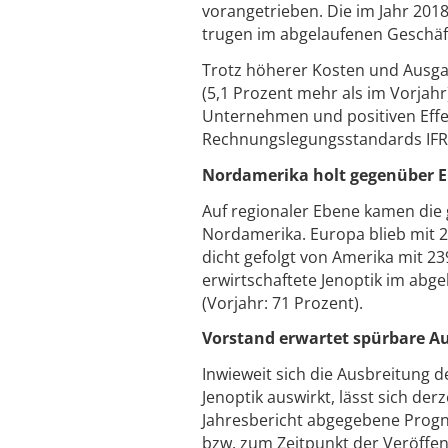
vorangetrieben. Die im Jahr 2
trugen im abgelaufenen Geschäft
Trotz höherer Kosten und Ausgab
(5,1 Prozent mehr als im Vorjah
Unternehmen und positiven Effe
Rechnungslegungsstandards IFR
Nordamerika holt gegenüber 
Auf regionaler Ebene kamen di
Nordamerika. Europa blieb mit 24
dicht gefolgt von Amerika mit 2
erwirtschaftete Jenoptik im abg
(Vorjahr: 71 Prozent).
Vorstand erwartet spürbare A
Inwieweit sich die Ausbreitung 
Jenoptik auswirkt, lässt sich de
Jahresbericht abgegebene Progn
bzw. zum Zeitpunkt der Veröffen