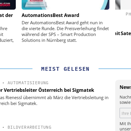
(PI) SE &
PHYSIK INSTRUMENTE (PI) SE &
PHY
at der
AutomationsBest Award
CO. KG
Der AutomationsBest Award geht nun in
für LEO-
Optische Laserlinks für LEO-
Op
Ihre
die vierte Runde. Die Preisverleihung findet
Präzision mit
Satelliten: Blitzschnelle Präzision mit
Satell
it
während der SPS – Smart Production
!
PI-Kippspiegeln!
uziert,
Solutions in Nürnberg statt.
MEIST GELESEN
•
AUTOMATISIERUNG
News
r Vertriebsleiter Österreich bei Sigmatek
Nachr
s Rienessl übernimmt ab März die Vertriebsleitung in
sowie
reich bei Sigmatek.
Mit I
•
BILDVERARBEITUNG
unse