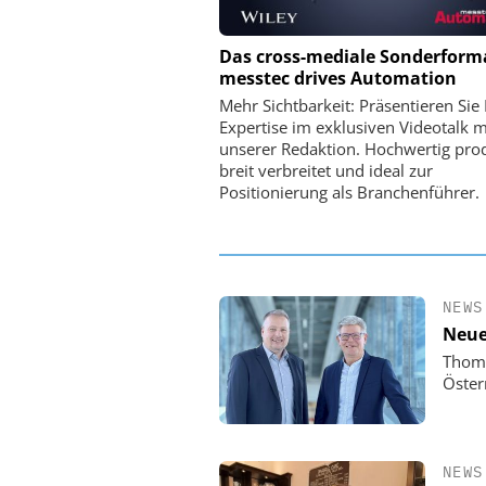
PHYSIK INSTRUMENTE 
Das cross-mediale Sonderform
CO. KG
messtec drives Automation
Optische Laserlinks 
Mehr Sichtbarkeit: Präsentieren Sie 
Satelliten: Blitzschnelle 
Expertise im exklusiven Videotalk m
PI-Kippspiegeln
unserer Redaktion. Hochwertig prod
breit verbreitet und ideal zur
Positionierung als Branchenführer.
NEWS
Neue
Thoma
Öster
NEWS