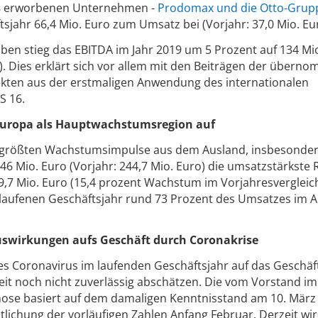
018 erworbenen Unternehmen -
Prodomax und die Otto-Grup
sjahr 66,4 Mio. Euro zum Umsatz bei (Vorjahr: 37,0 Mio. Eur
en stieg das EBITDA im Jahr 2019 um 5 Prozent auf 134 Mi
r). Dies erklärt sich vor allem mit den Beiträgen der über
kten aus der erstmaligen Anwendung des internationalen
S 16.
Europa als Hauptwachstumsregion auf
e größten Wachstumsimpulse aus dem Ausland, insbesonder
6 Mio. Euro (Vorjahr: 244,7 Mio. Euro) die umsatzstärkste 
39,7 Mio. Euro (15,4 prozent Wachstum im Vorjahresvergleic
elaufenen Geschäftsjahr rund 73 Prozent des Umsatzes im 
uswirkungen aufs Geschäft durch Coronakrise
des Coronavirus im laufenden Geschäftsjahr auf das Geschäf
rzeit noch nicht zuverlässig abschätzen. Die vom Vorstand im
ose basiert auf dem damaligen Kenntnisstand am 10. März
tlichung der vorläufigen Zahlen Anfang Februar. Derzeit wir