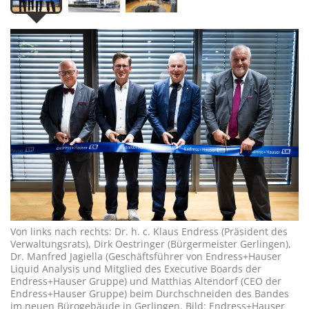
Von links nach rechts: Dr. h. c. Klaus Endress (Präsident des
Verwaltungsrats), Dirk Oestringer (Bürgermeister Gerlingen),
Dr. Manfred Jagiella (Geschäftsführer von Endress+Hauser
Liquid Analysis und Mitglied des Executive Boards der
Endress+Hauser Gruppe) und Matthias Altendorf (CEO der
Endress+Hauser Gruppe) beim Durchschneiden des Bandes
im neuen Bürogebäude in Gerlingen. Bild: Endress+Hauser