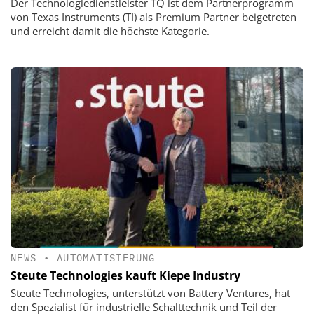
Der Technologiedienstleister TQ ist dem Partnerprogramm
von Texas Instruments (TI) als Premium Partner beigetreten
und erreicht damit die höchste Kategorie.
NEWS
•
AUTOMATISIERUNG
Steute Technologies kauft Kiepe Industry
Steute Technologies, unterstützt von Battery Ventures, hat
den Spezialist für industrielle Schalttechnik und Teil der