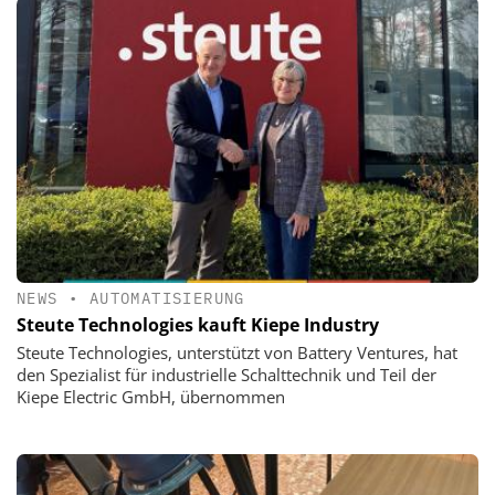
NEWS
•
AUTOMATISIERUNG
Steute Technologies kauft Kiepe Industry
Steute Technologies, unterstützt von Battery Ventures, hat
den Spezialist für industrielle Schalttechnik und Teil der
Kiepe Electric GmbH, übernommen