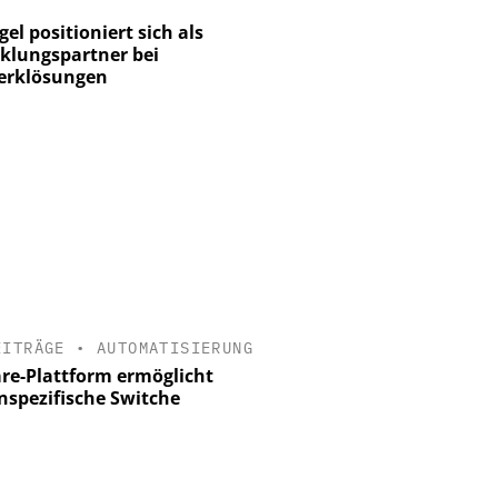
el positioniert sich als
klungspartner bei
erklösungen
EITRÄGE
•
AUTOMATISIERUNG
re-Plattform ermöglicht
spezifische Switche