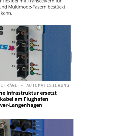
r flexibel mit Transceivern für
 und Multimode-Fasern bestückt
 kann.
EITRÄGE
•
AUTOMATISIERUNG
he Infrastruktur ersetzt
kabel am Flughafen
ver-Langenhagen