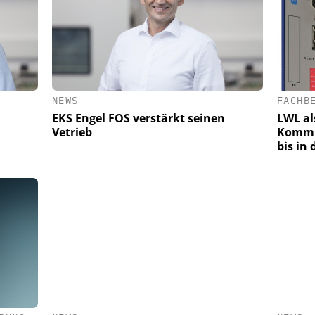
NEWS
FACHB
EKS Engel FOS verstärkt seinen
LWL al
Vetrieb
Kommu
bis in 