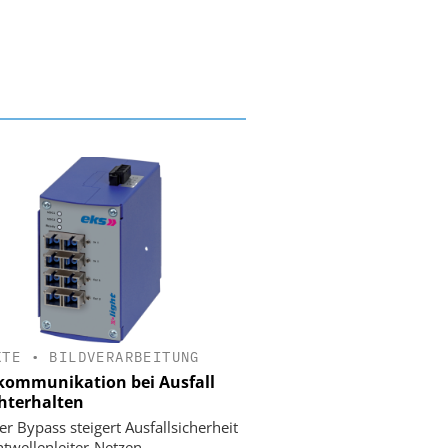
KTE
•
BILDVERARBEITUNG
ommunikation bei Ausfall
hterhalten
er Bypass steigert Ausfallsicherheit
htwellenleiter-Netzen