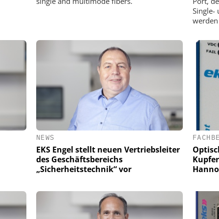
single and multimode fibers.
Port, de
Single-
werden
NEWS
FACHB
EKS Engel stellt neuen Vertriebsleiter
Optisc
des Geschäftsbereichs
Kupfer
„Sicherheitstechnik“ vor
Hanno