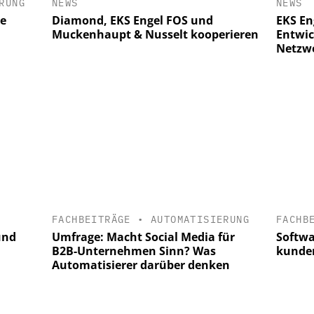
NEWS
NEWS
RUNG
Diamond, EKS Engel FOS und
EKS Eng
he
Muckenhaupt & Nusselt kooperieren
Entwic
Netzw
FACHBEITRÄGE
•
AUTOMATISIERUNG
FACHB
und
Umfrage: Macht Social Media für
Softwa
B2B-Unternehmen Sinn? Was
kunden
Automatisierer darüber denken