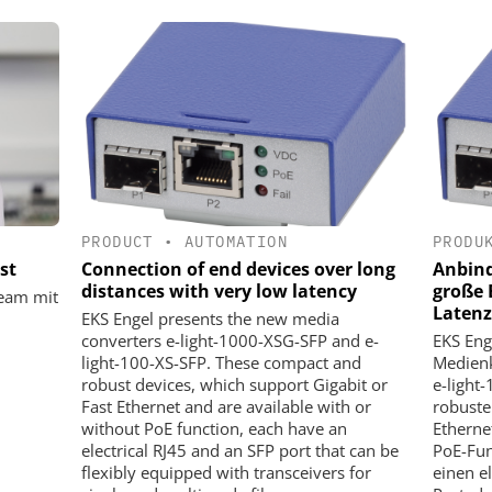
PRODUCT
•
AUTOMATION
PRODU
st
Connection of end devices over long
Anbind
distances with very low latency
große 
team mit
Latenz
EKS Engel presents the new media
converters e-light-1000-XSG-SFP and e-
EKS Eng
light-100-XS-SFP. These compact and
Medienk
robust devices, which support Gigabit or
e-light
Fast Ethernet and are available with or
robuste
without PoE function, each have an
Etherne
electrical RJ45 and an SFP port that can be
PoE-Fun
flexibly equipped with transceivers for
einen e