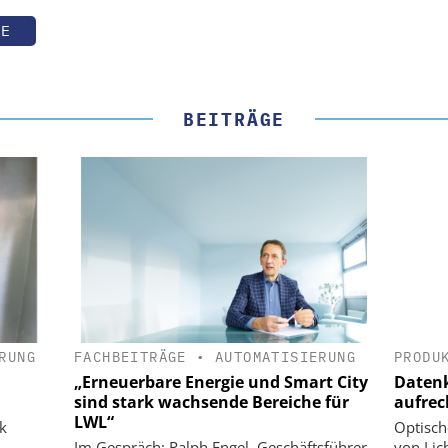
TE
BEITRÄGE
RUNG
FACHBEITRÄGE
•
AUTOMATISIERUNG
PRODU
„Erneuerbare Energie und Smart City
Datenk
sind stark wachsende Bereiche für
aufrec
LWL“
k
Optisch
Im Gespräch: Ralph Engel, Geschäftsführer
von Lic