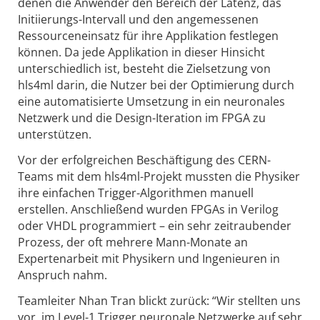
denen die Anwender den Bereich der Latenz, das
Initiierungs-Intervall und den angemessenen
Ressourceneinsatz für ihre Applikation festlegen
können. Da jede Applikation in dieser Hinsicht
unterschiedlich ist, besteht die Zielsetzung von
hls4ml darin, die Nutzer bei der Optimierung durch
eine automatisierte Umsetzung in ein neuronales
Netzwerk und die Design-Iteration im FPGA zu
unterstützen.
Vor der erfolgreichen Beschäftigung des CERN-
Teams mit dem hls4ml-Projekt mussten die Physiker
ihre einfachen Trigger-Algorithmen manuell
erstellen. Anschließend wurden FPGAs in Verilog
oder VHDL programmiert – ein sehr zeitraubender
Prozess, der oft mehrere Mann-Monate an
Expertenarbeit mit Physikern und Ingenieuren in
Anspruch nahm.
Teamleiter Nhan Tran blickt zurück: “Wir stellten uns
vor, im Level-1 Trigger neuronale Netzwerke auf sehr