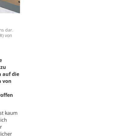
ms dar.
R) von
e
 zu
 auf die
n von
roffen
ist kaum
sich
r
licher