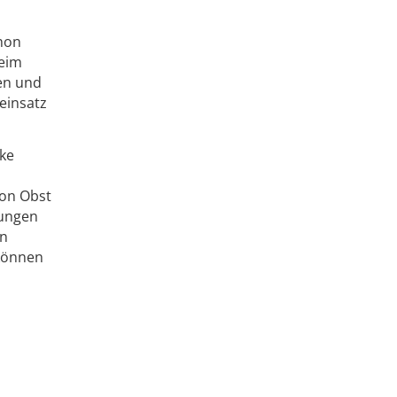
chon
beim
en und
einsatz
ke
von Obst
rungen
en
 können