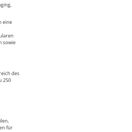
aging,
n eine
ularen
n sowie
reich des
u 250
len,
en für