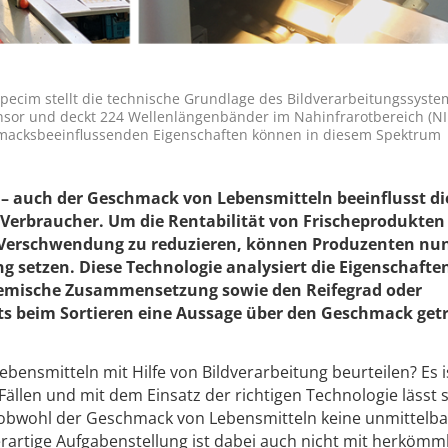
ecim stellt die technische Grundlage des Bildverarbeitungssyste
ensor und deckt 224 Wellenlängenbänder im Nahinfrarotbereich (NI
hmacksbeeinflussenden Eigenschaften können in diesem Spektrum
 – auch der Geschmack von Lebensmitteln beeinflusst di
Verbraucher. Um die Rentabilität von Frischeprodukten
 Verschwendung zu reduzieren, können Produzenten nun
g setzen. Diese Technologie analysiert die Eigenschafte
hemische Zusammensetzung sowie den Reifegrad oder
ts beim Sortieren eine Aussage über den Geschmack get
nsmitteln mit Hilfe von Bildverarbeitung beurteilen? Es 
ällen und mit dem Einsatz der richtigen Technologie lässt 
, obwohl der Geschmack von Lebensmitteln keine unmittelba
derartige Aufgabenstellung ist dabei auch nicht mit herkömm