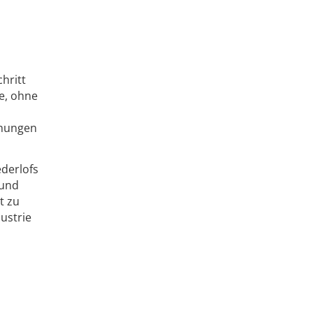
hritt
e, ohne
chungen
derlofs
 und
t zu
dustrie