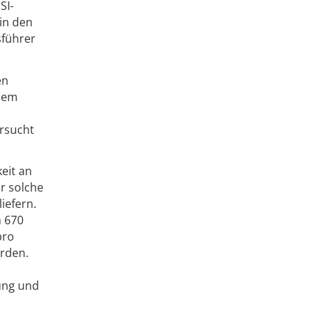
SI-
in den
sführer
en
 dem
rsucht
eit an
r solche
iefern.
n 670
pro
erden.
ung und