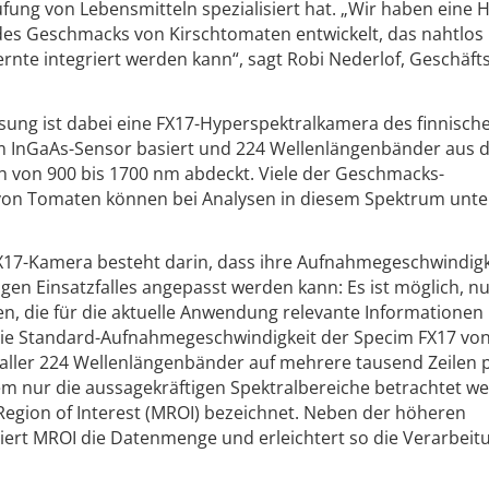
üfung von Lebensmitteln spezialisiert hat. „Wir haben eine H
des Geschmacks von Kirschtomaten entwickelt, das nahtlos 
rnte integriert werden kann“, sagt Robi Nederlof, Geschäft
sung ist dabei eine FX17-Hyperspektralkamera des finnisch
nem InGaAs-Sensor basiert und 224 Wellenlängenbänder aus
ch von 900 bis 1700 nm abdeckt. Viele der Geschmacks-
von Tomaten können bei Analysen in diesem Spektrum unte
X17-Kamera besteht darin, dass ihre Aufnahmegeschwindigk
gen Einsatzfalles angepasst werden kann: Es ist möglich, nu
 die für die aktuelle Anwendung relevante Informationen l
ie Standard-Aufnahmegeschwindigkeit der Specim FX17 vo
aller 224 Wellenlängenbänder auf mehrere tausend Zeilen 
m nur die aussagekräftigen Spektralbereiche betrachtet w
 Region of Interest (MROI) bezeichnet. Neben der höheren
ert MROI die Datenmenge und erleichtert so die Verarbeit