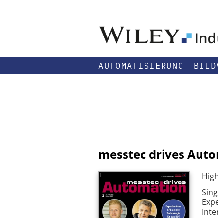
AUTOMATISIERUNG
BILD
messtec drives Aut
High
Sing
Expe
Inte