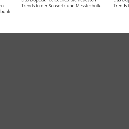
en
Trends in der Sensorik und Messtechnik.
Trends i
botik.