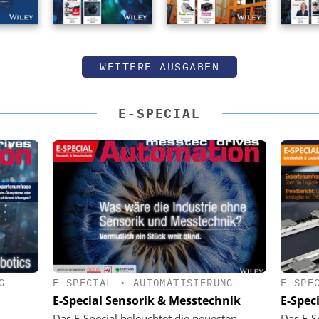
WEITERE AUSGABEN
E-SPECIAL
G
E-SPECIAL
•
AUTOMATISIERUNG
E-SPE
E-Special Sensorik & Messtechnik
E-Speci
Das E-Special beleuchtet die neuesten
Das E-S