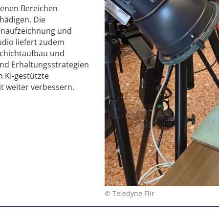
enen Bereichen
chädigen. Die
atenaufzeichnung und
udio liefert zudem
Schichtaufbau und
und Erhaltungsstrategien
n KI-gestützte
t weiter verbessern.
© Teledyne Flir