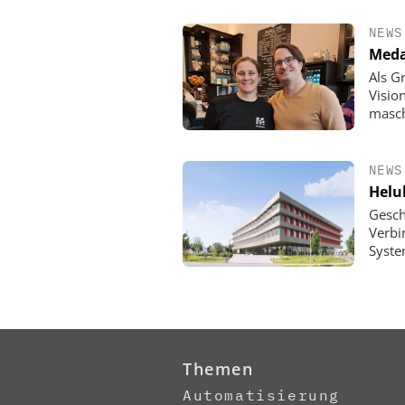
NEWS
Meda
Als G
Visio
masch
NEWS
Helu
Gesch
Verbi
Syste
Themen
Automatisierung