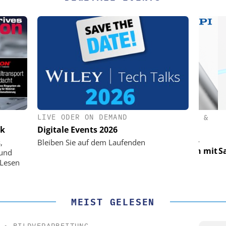
LIVE ODER ON DEMAND
(PI) SE &
PHYSIK INSTRUMENTE (PI) SE &
PHY
CO. KG
ik
Digitale Events 2026
für LEO-
Optische Laserlinks für LEO-
O
,
Bleiben Sie auf dem Laufenden
Präzision mit
Satelliten: Blitzschnelle Präzision mit
Satell
 und
n!
PI-Kippspiegeln!
 Lesen
MEIST GELESEN
•
BILDVERARBEITUNG