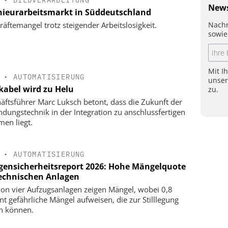
News
nieurarbeitsmarkt in Süddeutschland
Nachr
räftemangel trotz steigender Arbeitslosigkeit.
sowie
Mit I
•
AUTOMATISIERUNG
unse
kabel wird zu Helu
zu.
äftsführer Marc Luksch betont, dass die Zukunft der
ndungstechnik in der Integration zu anschlussfertigen
men liegt.
•
AUTOMATISIERUNG
gensicherheitsreport 2026: Hohe Mängelquote
technischen Anlagen
von vier Aufzugsanlagen zeigen Mängel, wobei 0,8
nt gefährliche Mängel aufweisen, die zur Stilllegung
n können.