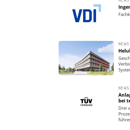
Inge
Fachk
NEWS
Helu
Gesch
Verbi
Syste
NEWS
Anla
bei 
Drei 
Proze
führe