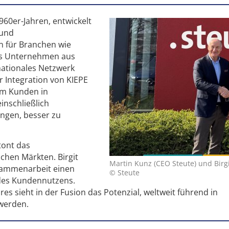
960er-Jahren, entwickelt
 und
 für Branchen wie
as Unternehmen aus
nationales Netzwerk
r Integration von KIEPE
 um Kunden in
nschließlich
ngen, besser zu
tont das
chen Märkten. Birgit
Martin Kunz (CEO Steute) und Birgi
usammenarbeit einen
© Steute
 des Kundennutzens.
es sieht in der Fusion das Potenzial, weltweit führend in
 werden.