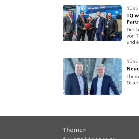
NEWS
TQ w
Part
Der T
von T
und e
NEWS
Neue
Thoma
Öster
Themen
Automatisierung