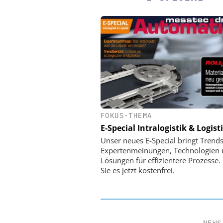
FOKUS-THEMA
PHYSIK INSTRUMENTE 
CO. KG
E-Special Intralogistik & Logist
Optische Laserlinks 
Unser neues E-Special bringt Trends
Satelliten: Blitzschnelle 
Expertenmeinungen, Technologien
PI-Kippspiegel
Lösungen für effizientere Prozesse.
Sie es jetzt kostenfrei.
NEWS