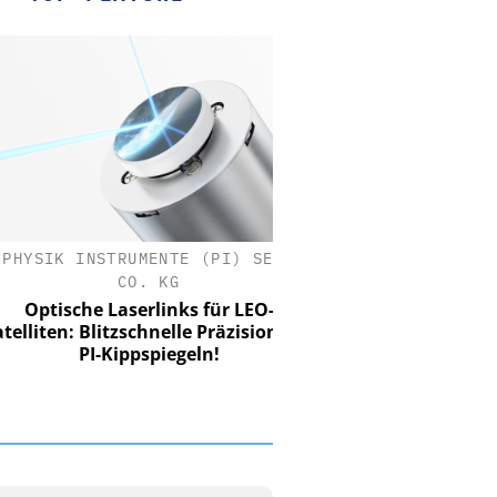
SIK INSTRUMENTE (PI) SE &
CO. KG
ptische Laserlinks für LEO-
iten: Blitzschnelle Präzision mit
PI-Kippspiegeln!