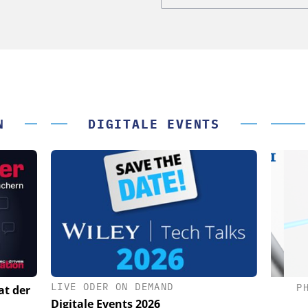
N
DIGITALE EVENTS
LIVE ODER ON DEMAND
(PI) SE &
PHYSIK INSTRUMENTE (PI) SE &
PHY
at der
CO. KG
Digitale Events 2026