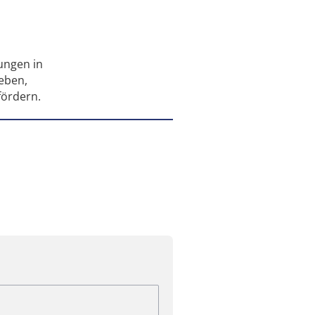
rungen in
eben,
fördern.