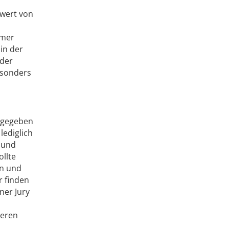
twert von
hmer
 in der
 der
esonders
ngegeben
lediglich
- und
llte
ln und
r finden
ner Jury
ieren