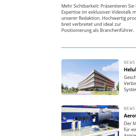
Optische Laserlinks 
Mehr Sichtbarkeit: Präsentieren Sie 
Satelliten: Blitzschnelle 
Expertise im exklusiven Videotalk m
PI-Kippspiegeln
unserer Redaktion. Hochwertig prod
breit verbreitet und ideal zur
Positionierung als Branchenführer.
NEWS
Helu
Gesch
Verbi
Syste
NEWS
Aero
Der M
für e
Antri