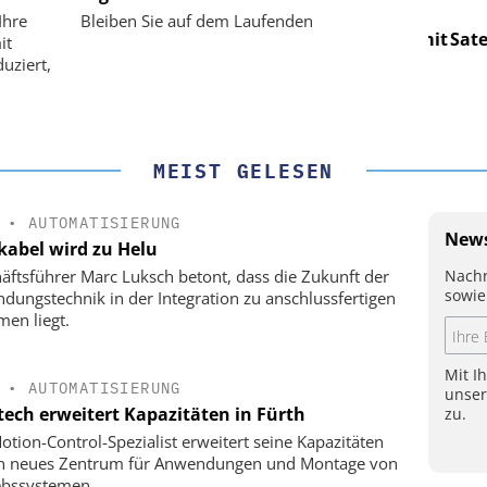
für LEO-
Optische Laserlinks für LEO-
Op
Ihre
Bleiben Sie auf dem Laufenden
Präzision mit
Satelliten: Blitzschnelle Präzision mit
Satell
it
!
PI-Kippspiegeln!
uziert,
MEIST GELESEN
•
AUTOMATISIERUNG
News
kabel wird zu Helu
Nachr
äftsführer Marc Luksch betont, dass die Zukunft der
sowie
ndungstechnik in der Integration zu anschlussfertigen
men liegt.
Mit I
•
AUTOMATISIERUNG
unse
tech erweitert Kapazitäten in Fürth
zu.
otion-Control-Spezialist erweitert seine Kapazitäten
in neues Zentrum für Anwendungen und Montage von
ebssystemen