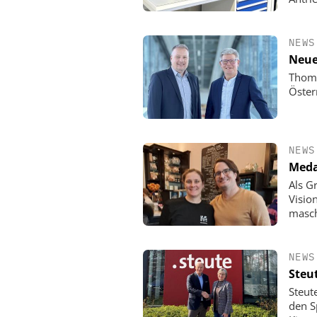
NEWS
Neue
Thoma
Öster
NEWS
Meda
Als G
Visio
masch
NEWS
Steu
Steut
den Sp