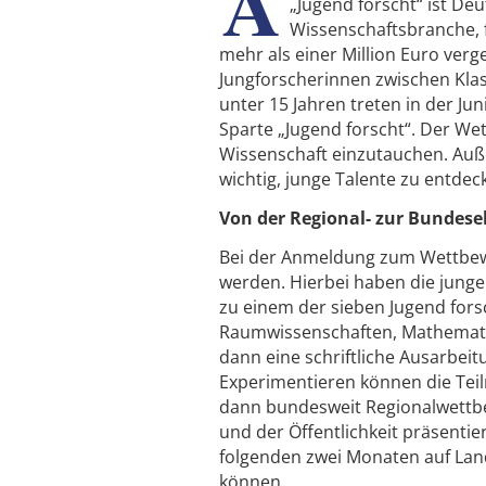
A
„Jugend forscht“ ist D
Wissenschaftsbranche, 
mehr als einer Million Euro ver
Jungforscherinnen zwischen Klas
unter 15 Jahren treten in der Ju
Sparte „Jugend forscht“. Der Wet
Wissenschaft einzutauchen. Auß
wichtig, junge Talente zu entdec
Von der Regional- zur Bundes
Bei der Anmeldung zum Wettbe
werden. Hierbei haben die junge
zu einem der sieben Jugend fors
Raumwissenschaften, Mathematik/
dann eine schriftliche Ausarbei
Experimentieren können die Tei
dann bundesweit Regionalwettbewe
und der Öffentlichkeit präsenti
folgenden zwei Monaten auf Land
können.