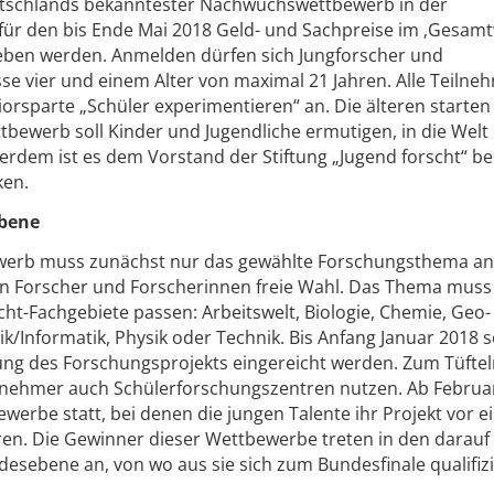
eutschlands bekanntester Nachwuchswettbewerb in der
für den bis Ende Mai 2018 Geld- und Sachpreise im ‚Gesam
geben werden. Anmelden dürfen sich Jungforscher und
se vier und einem Alter von maximal 21 Jahren. Alle Teilne
niorsparte „Schüler experimentieren“ an. Die älteren starten
tbewerb soll Kinder und Jugendliche ermutigen, in die Welt
erdem ist es dem Vorstand der Stiftung „Jugend forscht“ b
ken.
ebene
werb muss zunächst nur das gewählte Forschungsthema a
n Forscher und Forscherinnen freie Wahl. Das Thema muss 
cht-Fachgebiete passen: Arbeitswelt, Biologie, Chemie, Geo
Informatik, Physik oder Technik. Bis Anfang Januar 2018 so
tung des Forschungsprojekts eingereicht werden. Zum Tüfte
lnehmer auch Schülerforschungszentren nutzen. Ab Februa
rbe statt, bei denen die jungen Talente ihr Projekt vor ei
eren. Die Gewinner dieser Wettbewerbe treten in den darauf
esebene an, von wo aus sie sich zum Bundesfinale qualifiz