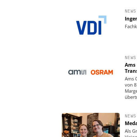
NEWS
Inge
Fachk
NEWS
Ams 
Tran
Ams O
von 8
Marge
übert
NEWS
Meda
Als G