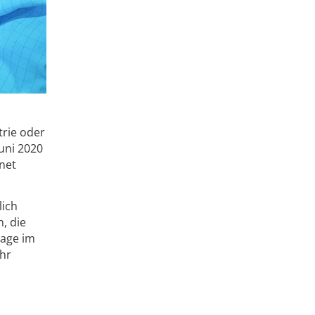
rie oder
uni 2020
net
lich
, die
rage im
ihr