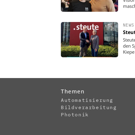
Visio
masch
NEWS
Steu
Steut
den Sp
Kiepe
Themen
Automatisierung
Bildverarbeitung
Photonik