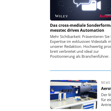
PHYSIK INSTRUMENTE 
Das cross-mediale Sonderform
CO. KG
messtec drives Automation
Optische Laserlinks 
Mehr Sichtbarkeit: Präsentieren Sie 
Satelliten: Blitzschnelle 
Expertise im exklusiven Videotalk m
PI-Kippspiegeln
unserer Redaktion. Hochwertig prod
breit verbreitet und ideal zur
Positionierung als Branchenführer.
NEWS
Aero
Der M
für e
Antri