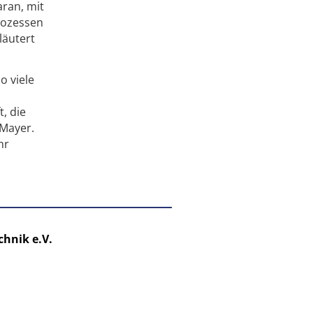
aran, mit
rozessen
läutert
o viele
, die
 Mayer.
hr
chnik e.V.