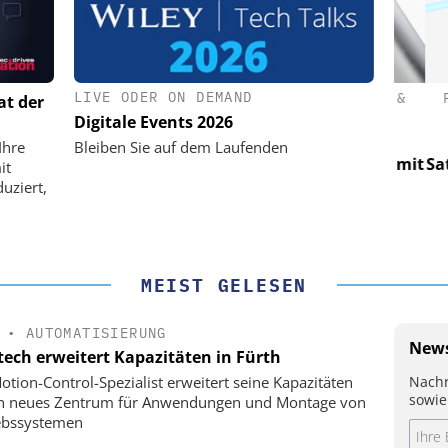
LIVE ODER ON DEMAND
(PI) SE &
PHYSIK INSTRUMENTE (PI) SE &
PHY
at der
CO. KG
Digitale Events 2026
für LEO-
Optische Laserlinks für LEO-
Op
Ihre
Bleiben Sie auf dem Laufenden
Präzision mit
Satelliten: Blitzschnelle Präzision mit
Satell
it
!
PI-Kippspiegeln!
uziert,
MEIST GELESEN
•
AUTOMATISIERUNG
News
tech erweitert Kapazitäten in Fürth
Nachr
otion-Control-Spezialist erweitert seine Kapazitäten
sowie
in neues Zentrum für Anwendungen und Montage von
ebssystemen