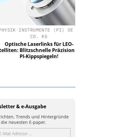
SIK INSTRUMENTE (PI) SE &
CO. KG
tische Laserlinks für LEO-
iten: Blitzschnelle Präzision mit
PI-Kippspiegeln!
letter & e-Ausgabe
ichten, Trends und Hintergründe
 die neuesten E-paper.