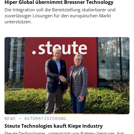
Hiper Global übernimmt Bressner Technology
Die Integration soll die Bereitstellung skalierbarer und
zuverlässiger Lösungen für den europäischen Markt
unterstützen.
NEWS
•
AUTOMATISIERUNG
Steute Technologies kauft Kiepe Industry
Steute Technologies, unterstützt von Battery Ventures, hat