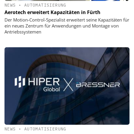
NEWS
•
AUTOMATISIERUNG
Aerotech erweitert Kapazitäten in Fürth
Der Motion-Control-Spezialist erweitert seine Kapazitäten für
ein neues Zentrum für Anwendungen und Montage von
Antriebssystemen
NEWS
•
AUTOMATISIERUNG