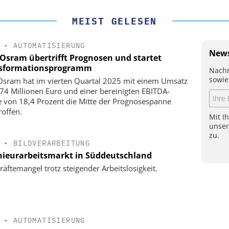
MEIST GELESEN
•
AUTOMATISIERUNG
News
Osram übertrifft Prognosen und startet
sformationsprogramm
Nachr
sowie
sram hat im vierten Quartal 2025 mit einem Umsatz
74 Millionen Euro und einer bereinigten EBITDA-
 von 18,4 Prozent die Mitte der Prognosespanne
roffen.
Mit I
unse
zu.
•
BILDVERARBEITUNG
nieurarbeitsmarkt in Süddeutschland
räftemangel trotz steigender Arbeitslosigkeit.
•
AUTOMATISIERUNG