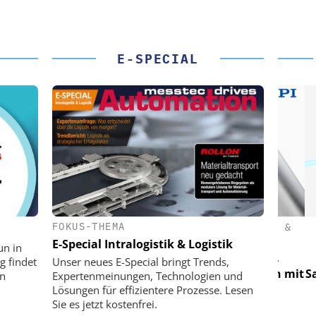
E-SPECIAL
FOKUS-THEMA
(PI) SE &
PHYSIK INSTRUMENTE (PI) SE &
PHY
CO. KG
E-Special Intralogistik & Logistik
un in
für LEO-
Optische Laserlinks für LEO-
Op
g findet
Unser neues E-Special bringt Trends,
Präzision mit
Satelliten: Blitzschnelle Präzision mit
Satell
on
Expertenmeinungen, Technologien und
!
PI-Kippspiegeln!
Lösungen für effizientere Prozesse. Lesen
Sie es jetzt kostenfrei.