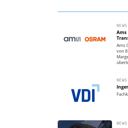
NEWS
Ams 
Tran
Ams O
von 8
Marge
übert
NEWS
Inge
Fachk
NEWS