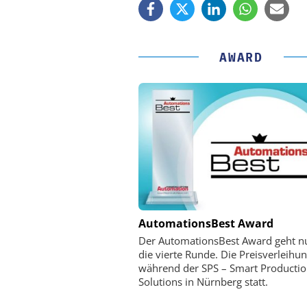
AWARD
PHYSIK INSTRUMENTE 
AutomationsBest Award
CO. KG
Der AutomationsBest Award geht n
Optische Laserlinks 
die vierte Runde. Die Preisverleihun
Satelliten: Blitzschnelle 
während der SPS – Smart Producti
PI-Kippspiegeln
Solutions in Nürnberg statt.