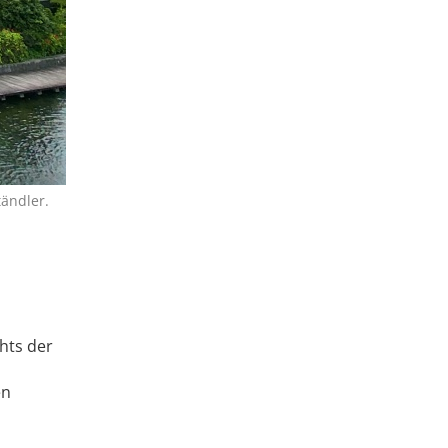
tändler.
chts der
en