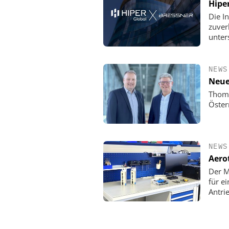
Hipe
Die In
zuver
unter
NEWS
Neue
Thoma
Öster
NEWS
Aero
Der M
für e
Antri