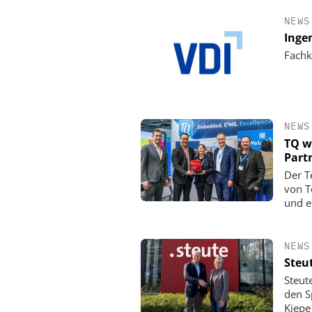
NEWS
Inge
Fachk
NEWS
TQ w
Part
Der T
von T
und e
NEWS
Steu
Steut
den Sp
Kiepe