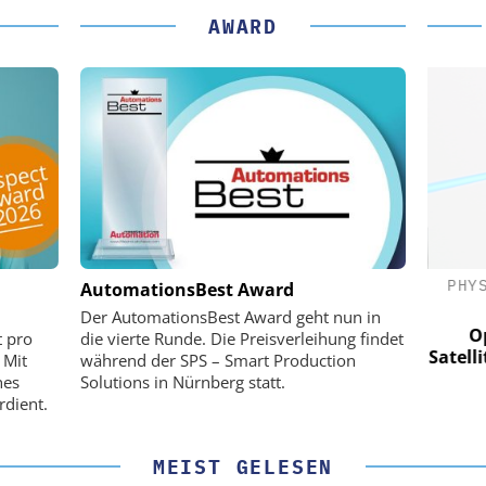
AWARD
(PI) SE &
PHYSIK INSTRUMENTE (PI) SE &
PHY
AutomationsBest Award
CO. KG
Der AutomationsBest Award geht nun in
für LEO-
Optische Laserlinks für LEO-
Op
t pro
die vierte Runde. Die Preisverleihung findet
Präzision mit
Satelliten: Blitzschnelle Präzision mit
Satell
 Mit
während der SPS – Smart Production
!
PI-Kippspiegeln!
hes
Solutions in Nürnberg statt.
rdient.
MEIST GELESEN