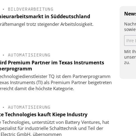
•
BILDVERARBEITUNG
News
nieurarbeitsmarkt in Süddeutschland
Nachr
räftemangel trotz steigender Arbeitslosigkeit.
sowie
Mit I
•
AUTOMATISIERUNG
unse
ird Premium Partner im Texas Instruments
zu.
nerprogramm
echnologiedienstleister TQ ist dem Partnerprogramm
exas Instruments (TI) als Premium Partner beigetreten
rreicht damit die höchste Kategorie.
•
AUTOMATISIERUNG
te Technologies kauft Kiepe Industry
e Technologies, unterstützt von Battery Ventures, hat
ezialist für industrielle Schalttechnik und Teil der
 Electric GmbH, übernommen