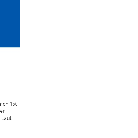
men 1st
der
 Laut