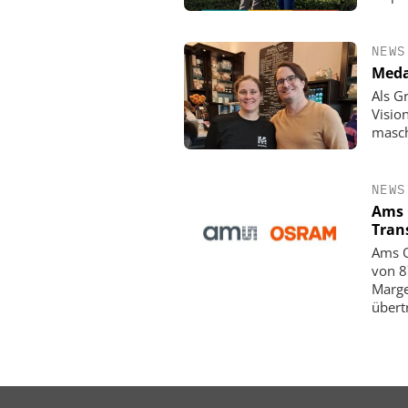
NEWS
Meda
Als G
Visio
masch
NEWS
Ams 
Tran
Ams O
von 8
Marge
übert