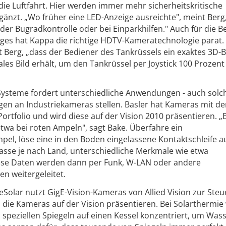
t die Luftfahrt. Hier werden immer mehr sicherheitskritische
änzt. „Wo früher eine LED-Anzeige ausreichte", meint Berg,
i der Bugradkontrolle oder bei Einparkhilfen." Auch für die 
ges hat Kappa die richtige HDTV-Kameratechnologie parat.
 Berg, „dass der Bediener des Tankrüssels ein exaktes 3D-Bi
les Bild erhält, um den Tankrüssel per Joystick 100 Prozen
c-Systeme fordert unterschiedliche Anwendungen - auch solch
gen an Industriekameras stellen. Basler hat Kameras mit d
rtfolio und wird diese auf der Vision 2010 präsentieren. „
 etwa bei roten Ampeln", sagt Bake. Überfahre ein
pel, löse eine in den Boden eingelassene Kontaktschleife 
asse je nach Land, unterschiedliche Merkmale wie etwa
ese Daten werden dann per Funk, W-LAN oder andere
n weitergeleitet.
Solar nutzt GigE-Vision-Kameras von Allied Vision zur Ste
d die Kameras auf der Vision präsentieren. Bei Solarthermi
n speziellen Spiegeln auf einen Kessel konzentriert, um Wa