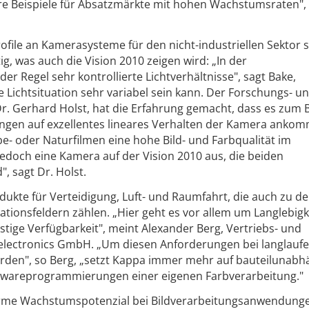
tere Beispiele für Absatzmärkte mit hohen Wachstumsraten",
file an Kamerasysteme für den nicht-industriellen Sektor s
ig, was auch die Vision 2010 zeigen wird: „In der
r Regel sehr kontrollierte Lichtverhältnisse", sagt Bake,
Lichtsituation sehr variabel sein kann. Der Forschungs- u
r. Gerhard Holst, hat die Erfahrung gemacht, dass es zum B
ngen auf exzellentes lineares Verhalten der Kamera ankom
- oder Naturfilmen eine hohe Bild- und Farbqualität im
jedoch eine Kamera auf der Vision 2010 aus, die beiden
, sagt Dr. Holst.
dukte für Verteidigung, Luft- und Raumfahrt, die auch zu d
kationsfeldern zählen. „Hier geht es vor allem um Langlebigk
stige Verfügbarkeit", meint Alexander Berg, Vertriebs- und
-electronics GmbH. „Um diesen Anforderungen bei langlauf
den", so Berg, „setzt Kappa immer mehr auf bauteilunabh
rmwareprogrammierungen einer eigenen Farbverarbeitung."
norme Wachstumspotenzial bei Bildverarbeitungsanwendung