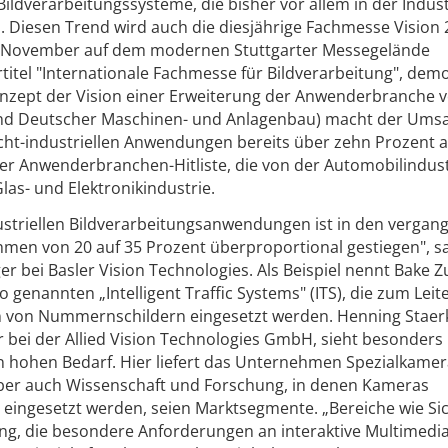
Bildverarbeitungssysteme, die bisher vor allem in der Indust
 Diesen Trend wird auch die diesjährige Fachmesse Vision
11. November auf dem modernen Stuttgarter Messegelände
titel "Internationale Fachmesse für Bildverarbeitung", demo
onzept der Vision einer Erweiterung der Anwenderbranche v
and Deutscher Maschinen- und Anlagenbau) macht der Umsa
icht-industriellen Anwendungen bereits über zehn Prozent 
 der Anwenderbranchen-Hitliste, die von der Automobilindus
las- und Elektronikindustrie.
ustriellen Bildverarbeitungsanwendungen ist in den vergan
hmen von 20 auf 35 Prozent überproportional gestiegen", s
r bei Basler Vision Technologies. Als Beispiel nennt Bake 
 genannten „Intelligent Traffic Systems" (ITS), die zum Leit
en von Nummernschildern eingesetzt werden. Henning Staer
r bei der Allied Vision Technologies GmbH, sieht besonders
n hohen Bedarf. Hier liefert das Unternehmen Spezialkamer
ber auch Wissenschaft und Forschung, in denen Kameras
 eingesetzt werden, seien Marktsegmente. „Bereiche wie Si
ng, die besondere Anforderungen an interaktive Multimedia