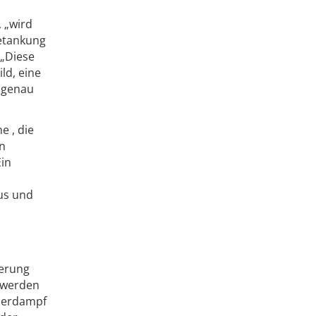
 „wird
Betankung
 „Diese
ld, eine
t genau
e , die
en
Ein
aus und
uerung
e werden
sserdampf