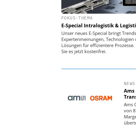
FOKUS-THEMA
PHYSIK INSTRUMENTE 
CO. KG
E-Special Intralogistik & Logist
Optische Laserlinks 
Unser neues E-Special bringt Trends
Satelliten: Blitzschnelle 
Expertenmeinungen, Technologien
PI-Kippspiegeln
Lösungen für effizientere Prozesse.
Sie es jetzt kostenfrei.
NEWS
Ams 
Tran
Ams O
von 8
Marge
übert