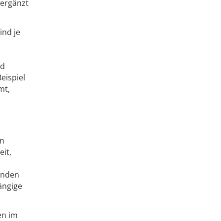
 ergänzt
ind je
nd
eispiel
mt,
en
eit,
enden
ängige
en im