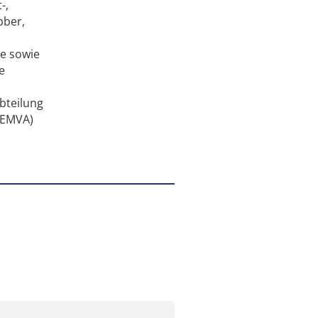
-,
bber,
me sowie
e
bteilung
 (EMVA)