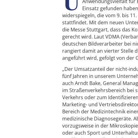
U
Anwendungsvielfalt für 
Einsatz gefunden haben.
widerspiegeln, die vom 9. bis 
stattfindet. Mit dem neuen Unter
die Messe Stuttgart, dass das K
gerecht wird. Laut VDMA (Verb
deutschen Bildverarbeiter bei n
rangiert damit an vierter Stelle
angeführt wird, gefolgt von der G
„Der Umsatzanteil der nicht-ind
fünf Jahren in unserem Unterne
auch Arndt Bake, General Manage
im Straßenverkehrsbereich bei so
Verkehrs oder zum Identifizier
Marketing- und Vertriebsdirekto
Bereich der Medizintechnik eine
medizinische Diagnosegeräte. A
vorzugsweise in der Mikroskopie
oder auch Sport und Unterhaltu