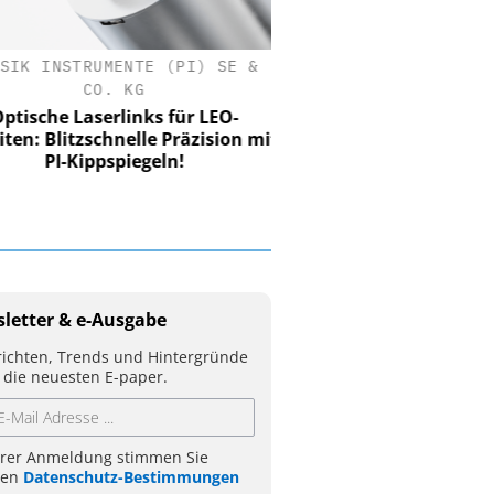
SIK INSTRUMENTE (PI) SE &
CO. KG
tische Laserlinks für LEO-
iten: Blitzschnelle Präzision mit
PI-Kippspiegeln!
letter & e-Ausgabe
ichten, Trends und Hintergründe
 die neuesten E-paper.
hrer Anmeldung stimmen Sie
ren
Datenschutz-Bestimmungen