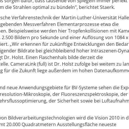
s sorgen dafür, dass tausende von Spiegeln immer perfekt
 die Strahlen optimal zu bündeln", berichtet Staerk.
sche Verfahrenstechnik der Martin-Luther-Universität Halle
ldgebenden Messverfahren Elementarprozesse etwa die
n. Beispielsweise werden hier Tropfenkollisionen mit Kam
a. 2.500 Bildern pro Sekunde und einer Auflösung von 1084 x
rt. „Wir erkennen für zukünftige Entwicklungen den Bedar
igender Bildrate bei gleichbleibend hoher Intraszenen-Dyn
 Dr. Holst. Einen Flaschenhals bilde derzeit die
lle. CameraLink (full) ist Dr. Holst zufolge bei weitem zu l
ng für die Zukunft liege außerdem im hohen Datenaufkom
nd neue Anwendungsgebiete für BV-Systeme sehen die Expe
rresolution-Mikroskopie, der Fluoreszenzspektroskopie, der
rsflussoptimierung, der Sicherheit sowie bei Luftaufnah
von Bildverarbeitungstechnologien wird die Vision 2010 in 
amt 20.000 Quadratmetern Ausstellungsfläche neueste