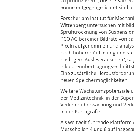
zu produzieren. „Unsere Kamera
Sonne entgegengerichtet sind, um
Forscher am Institut für Mechani
Wittenberg untersuchen mit bi
Sprühtrocknung von Suspensione
PCO AG bei einer Bildrate von c
Pixeln aufgenommen und analysie
noch höherer Auflösung und ste
niedrigem Ausleserauschen", sagt
Bilddatenübertragungs-Schnittste
Eine zusätzliche Herausforderu
neuen Speichermöglichkeiten.
Weitere Wachstumspotenziale u
der Medizintechnik, in der Supe
Verkehrsüberwachung und Verkeh
in der Kartografie.
Als weltweit führende Plattform 
Messehallen 4 und 6 auf insges