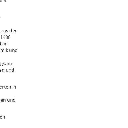
 der
-
eras der
 1488
f an
amik und
angsam.
men und
rten in
men und
den