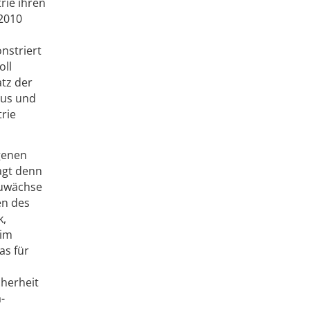
rie ihren
 2010
nstriert
oll
tz der
aus und
trie
genen
agt denn
Zuwächse
en des
k,
 im
as für
cherheit
-