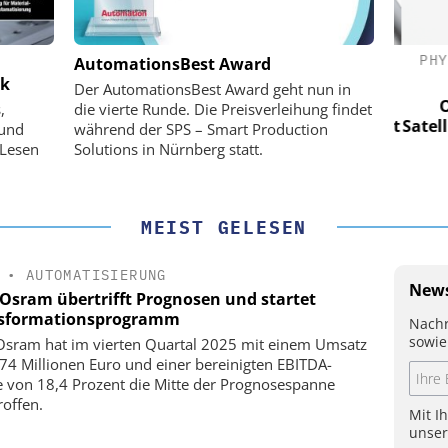
(PI) SE &
PHYSIK INSTRUMENTE (PI) SE &
PHY
AutomationsBest Award
CO. KG
ik
Der AutomationsBest Award geht nun in
für LEO-
Optische Laserlinks für LEO-
Op
,
die vierte Runde. Die Preisverleihung findet
Präzision mit
Satelliten: Blitzschnelle Präzision mit
Satell
 und
während der SPS – Smart Production
!
PI-Kippspiegeln!
 Lesen
Solutions in Nürnberg statt.
MEIST GELESEN
•
AUTOMATISIERUNG
News
Osram übertrifft Prognosen und startet
sformationsprogramm
Nachr
sowie
sram hat im vierten Quartal 2025 mit einem Umsatz
74 Millionen Euro und einer bereinigten EBITDA-
 von 18,4 Prozent die Mitte der Prognosespanne
roffen.
Mit I
unse