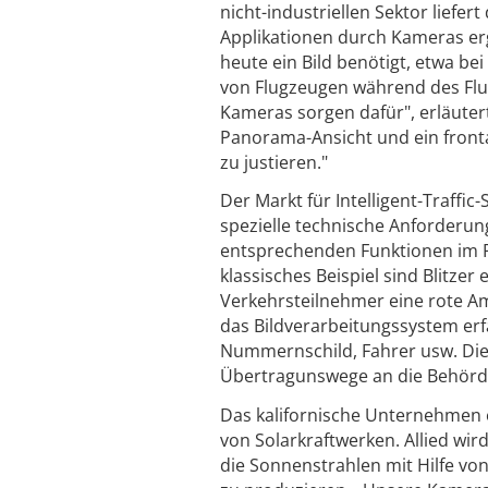
nicht-industriellen Sektor liefer
Applikationen durch Kameras erg
heute ein Bild benötigt, etwa be
von Flugzeugen während des Flu
Kameras sorgen dafür", erläutert
Panorama-Ansicht und ein fronta
zu justieren."
Der Markt für Intelligent-Traffi
spezielle technische Anforderun
entsprechenden Funktionen im Po
klassisches Beispiel sind Blitzer
Verkehrsteilnehmer eine rote Am
das Bildverarbeitungssystem erf
Nummernschild, Fahrer usw. Di
Übertragunswege an die Behörde
Das kalifornische Unternehmen e
von Solarkraftwerken. Allied wir
die Sonnenstrahlen mit Hilfe vo