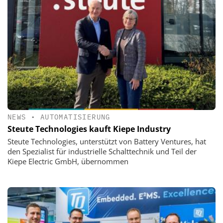
NEWS
•
AUTOMATISIERUNG
Steute Technologies kauft Kiepe Industry
Steute Technologies, unterstützt von Battery Ventures, hat
den Spezialist für industrielle Schalttechnik und Teil der
Kiepe Electric GmbH, übernommen