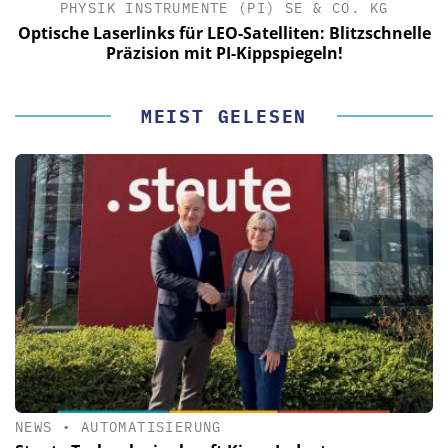
PHYSIK INSTRUMENTE (PI) SE & CO. KG
le
Optische Laserlinks für LEO-Satelliten: Blitzschnelle
Präzision mit PI-Kippspiegeln!
MEIST GELESEN
NEWS
•
AUTOMATISIERUNG