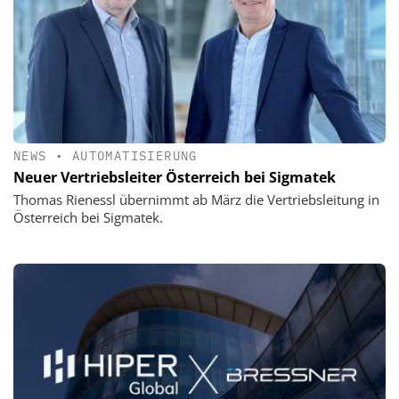
NEWS
•
AUTOMATISIERUNG
Neuer Vertriebsleiter Österreich bei Sigmatek
Thomas Rienessl übernimmt ab März die Vertriebsleitung in
Österreich bei Sigmatek.