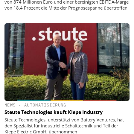
von 874 Millionen Euro und einer bereinigten EBITDA-Marge
von 18,4 Prozent die Mitte der Prognosespanne übertroffen.
NEWS
•
AUTOMATISIERUNG
Steute Technologies kauft Kiepe Industry
Steute Technologies, unterstützt von Battery Ventures, hat
den Spezialist für industrielle Schalttechnik und Teil der
Kiepe Electric GmbH, übernommen