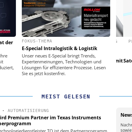
FOKUS-THEMA
(PI) SE &
PHYSIK INSTRUMENTE (PI) SE &
PHY
at der
CO. KG
E-Special Intralogistik & Logistik
für LEO-
Optische Laserlinks für LEO-
Op
Ihre
Unser neues E-Special bringt Trends,
Präzision mit
Satelliten: Blitzschnelle Präzision mit
Satell
it
Expertenmeinungen, Technologien und
!
PI-Kippspiegeln!
uziert,
Lösungen für effizientere Prozesse. Lesen
Sie es jetzt kostenfrei.
MEIST GELESEN
•
AUTOMATISIERUNG
News
ird Premium Partner im Texas Instruments
nerprogramm
Nachr
sowie
echnologiedienstleister TQ ist dem Partnerprogramm