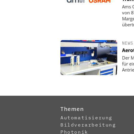
Ams O
von 8
Marge
übert
NEWS
Aero
Der M
für e
Antri
Themen
Automatisierung
Bildverarbeitung
Photonik