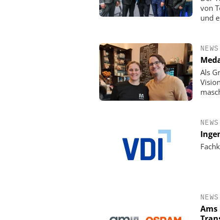
von T
und e
NEWS
Meda
Als G
Visio
masch
NEWS
Inge
Fachk
NEWS
Ams 
Tran