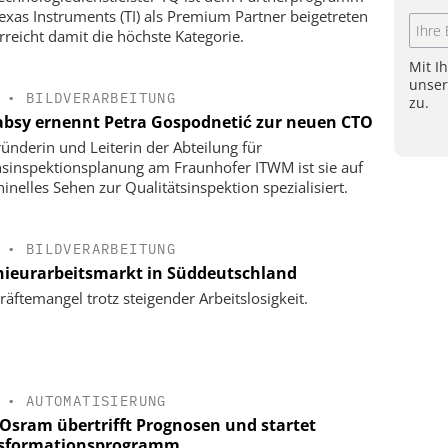
exas Instruments (TI) als Premium Partner beigetreten
rreicht damit die höchste Kategorie.
Mit I
unse
•
BILDVERARBEITUNG
zu.
bsy ernennt Petra Gospodnetić zur neuen CTO
ründerin und Leiterin der Abteilung für
nsinspektionsplanung am Fraunhofer ITWM ist sie auf
inelles Sehen zur Qualitätsinspektion spezialisiert.
•
BILDVERARBEITUNG
nieurarbeitsmarkt in Süddeutschland
räftemangel trotz steigender Arbeitslosigkeit.
•
AUTOMATISIERUNG
Osram übertrifft Prognosen und startet
sformationsprogramm