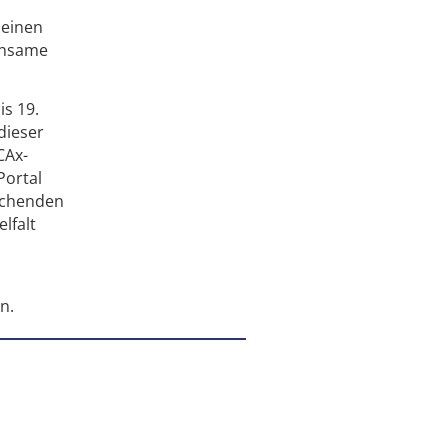
 einen
insame
s 19.
dieser
CAx-
Portal
rechenden
lfalt
n.