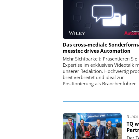
PHYSIK INSTRUMENTE 
Das cross-mediale Sonderform
CO. KG
messtec drives Automation
Optische Laserlinks 
Mehr Sichtbarkeit: Präsentieren Sie 
Satelliten: Blitzschnelle 
Expertise im exklusiven Videotalk m
PI-Kippspiegeln
unserer Redaktion. Hochwertig prod
breit verbreitet und ideal zur
Positionierung als Branchenführer.
NEWS
TQ w
Part
Der T