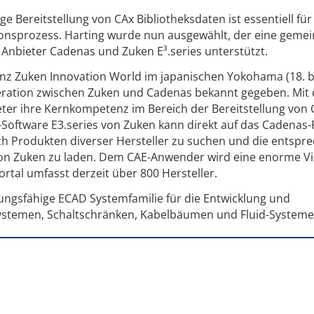
ge Bereitstellung von CAx Bibliotheksdaten ist essentiell für
onsprozess. Harting wurde nun ausgewählt, der eine geme
n Anbieter Cadenas und Zuken E³.series unterstützt.
nz Zuken Innovation World im japanischen Yokohama (18. bi
ration zwischen Zuken und Cadenas bekannt gegeben. Mit 
ter ihre Kernkompetenz im Bereich der Bereitstellung von 
-Software E3.series von Zuken kann direkt auf das Cadenas-
ch Produkten diverser Hersteller zu suchen und die entsp
 von Zuken zu laden. Dem CAE-Anwender wird eine enorme Vie
tal umfasst derzeit über 800 Hersteller.
stungsfähige ECAD Systemfamilie für die Entwicklung und
Systemen, Schaltschränken, Kabelbäumen und Fluid-Systeme