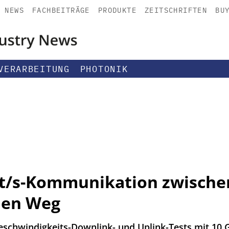
NEWS
FACHBEITRÄGE
PRODUKTE
ZEITSCHRIFTEN
BU
VERARBEITUNG
PHOTONIK
bit/s-Kommunikation zwische
den Weg
eschwindigkeits-Downlink- und Uplink-Tests mit 10 G