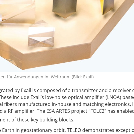
ken für Anwendungen im Weltraum (Bild: Exail)
egrated by Exail is composed of a transmitter and a receiver
hese include Exail’s low-noise optical amplifier (LNOA) bas
l fibers manufactured in-house and matching electronics, l
d a RF amplifier. The ESA ARTES project “FOLC2” has enable
ent of these key building blocks.
e Earth in geostationary orbit, TELEO demonstrates excepti