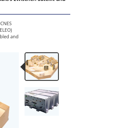
y CNES
TELEO)
mbled and