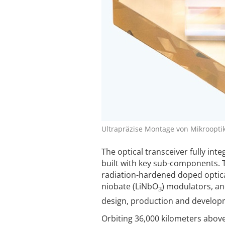
Ultrapräzise Montage von Mikroopti
The optical transceiver fully int
built with key sub-components. T
radiation-hardened doped optica
niobate (LiNbO
) modulators, an
3
design, production and developm
Orbiting 36,000 kilometers abov