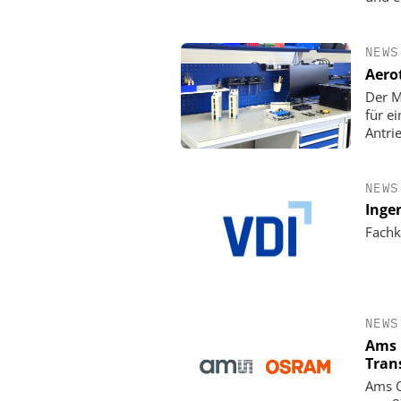
NEWS
Aero
Der M
für e
Antri
NEWS
Inge
Fachk
NEWS
Ams 
Tran
Ams O