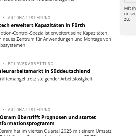
Mit I
unse
•
AUTOMATISIERUNG
zu.
tech erweitert Kapazitäten in Fürth
otion-Control-Spezialist erweitert seine Kapazitäten
in neues Zentrum für Anwendungen und Montage von
ebssystemen
•
BILDVERARBEITUNG
nieurarbeitsmarkt in Süddeutschland
räftemangel trotz steigender Arbeitslosigkeit.
•
AUTOMATISIERUNG
Osram übertrifft Prognosen und startet
sformationsprogramm
sram hat im vierten Quartal 2025 mit einem Umsatz