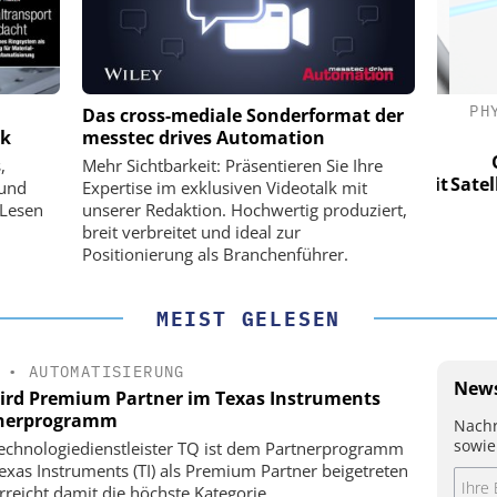
(PI) SE &
PHYSIK INSTRUMENTE (PI) SE &
PHY
Das cross-mediale Sonderformat der
CO. KG
ik
messtec drives Automation
für LEO-
Optische Laserlinks für LEO-
Op
,
Mehr Sichtbarkeit: Präsentieren Sie Ihre
Präzision mit
Satelliten: Blitzschnelle Präzision mit
Satell
 und
Expertise im exklusiven Videotalk mit
!
PI-Kippspiegeln!
 Lesen
unserer Redaktion. Hochwertig produziert,
breit verbreitet und ideal zur
Positionierung als Branchenführer.
MEIST GELESEN
•
AUTOMATISIERUNG
News
ird Premium Partner im Texas Instruments
nerprogramm
Nachr
sowie
echnologiedienstleister TQ ist dem Partnerprogramm
exas Instruments (TI) als Premium Partner beigetreten
rreicht damit die höchste Kategorie.