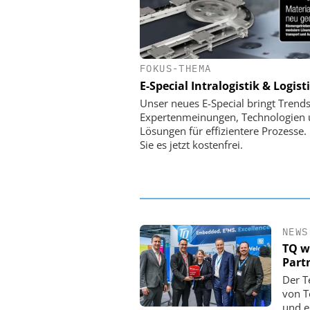
FOKUS-THEMA
PHYSIK INSTRUMENTE 
CO. KG
E-Special Intralogistik & Logist
Optische Laserlinks 
Unser neues E-Special bringt Trends
Satelliten: Blitzschnelle 
Expertenmeinungen, Technologien
PI-Kippspiegeln
Lösungen für effizientere Prozesse.
Sie es jetzt kostenfrei.
NEWS
TQ w
Part
Der T
von T
und e