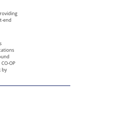
providing
nt-end
s
cations
round
he CO-OP
k by