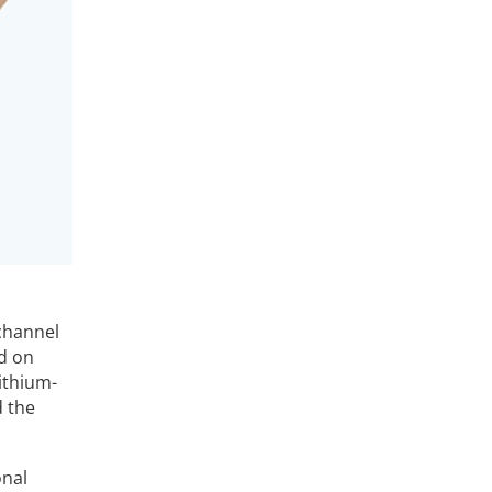
 channel
ed on
ithium-
d the
onal